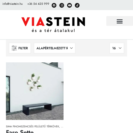
info@viastein.hu
+36 54 425 999
FILTER
SIMA FINOMSZEMCSÉS FELÜLETŰ TÉRKÖVEK
,
TÉRKÖVEK, TÉRKŐRENDSZEREK ÉS LAPOK
Faro Sette