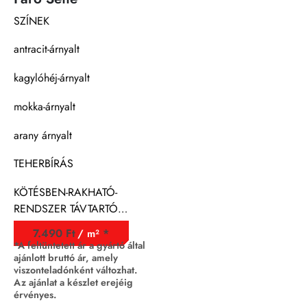
SZÍNEK
antracit-árnyalt
kagylóhéj-árnyalt
mokka-árnyalt
arany árnyalt
TEHERBÍRÁS
KÖTÉSBEN-RAKHATÓ-
RENDSZER TÁVTARTÓ
BORDÁZATTAL
7.490
Ft
/ m²
*A feltüntetett ár a gyártó által
ajánlott bruttó ár, amely
viszonteladónként változhat.
Az ajánlat a készlet erejéig
érvényes.