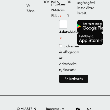
–
DOKUMENTUMOK
segítségével
Email
TERMÉK
V:
keltse életre
PANASZ
cím
Zárva
kertjét.
BEJELENTÉS
*
gomb
Adatvédelem
*
gomb
Elolvastam
és elfogadom
az
Adatvédelmi
tájékoztatót
© VIASTEIN
Impresszum