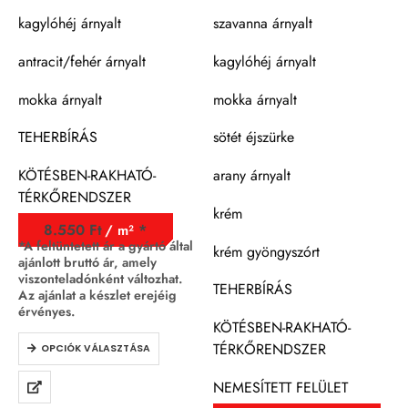
kagylóhéj árnyalt
szavanna árnyalt
antracit/fehér árnyalt
kagylóhéj árnyalt
mokka árnyalt
mokka árnyalt
TEHERBÍRÁS
sötét éjszürke
KÖTÉSBEN-RAKHATÓ-
arany árnyalt
TÉRKŐRENDSZER
krém
8.550
Ft
/ m²
*A feltüntetett ár a gyártó által
krém gyöngyszórt
ajánlott bruttó ár, amely
viszonteladónként változhat.
TEHERBÍRÁS
Az ajánlat a készlet erejéig
érvényes.
KÖTÉSBEN-RAKHATÓ-
TÉRKŐRENDSZER
OPCIÓK VÁLASZTÁSA
NEMESÍTETT FELÜLET