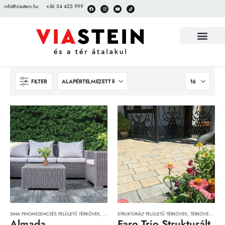
info@viastein.hu
+36 54 425 999
FILTER
SIMA FINOMSZEMCSÉS FELÜLETŰ TÉRKÖVEK
,
TÉRKÖVEK, TÉRKŐRENDSZEREK ÉS LAPOK
STRUKTÚRÁLT FELÜLETŰ TÉRKÖVEK
,
TÉRKÖVEK, TÉRKŐRENDSZEREK ÉS LAPOK
Almada
Faro Trio Strukturált