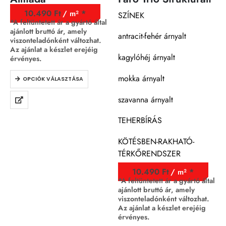
10.490
Ft
/ m²
SZÍNEK
*A feltüntetett ár a gyártó által
ajánlott bruttó ár, amely
antracit-fehér árnyalt
viszonteladónként változhat.
Az ajánlat a készlet erejéig
kagylóhéj árnyalt
érvényes.
mokka árnyalt
OPCIÓK VÁLASZTÁSA
szavanna árnyalt
TEHERBÍRÁS
KÖTÉSBEN-RAKHATÓ-
TÉRKŐRENDSZER
10.490
Ft
/ m²
*A feltüntetett ár a gyártó által
ajánlott bruttó ár, amely
viszonteladónként változhat.
Az ajánlat a készlet erejéig
érvényes.