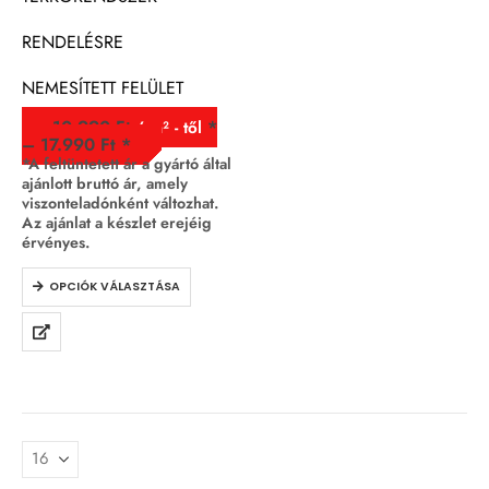
RENDELÉSRE
NEMESÍTETT FELÜLET
10.990
Ft
/ m² - től
–
17.990
Ft
*A feltüntetett ár a gyártó által
ajánlott bruttó ár, amely
viszonteladónként változhat.
Az ajánlat a készlet erejéig
érvényes.
OPCIÓK VÁLASZTÁSA