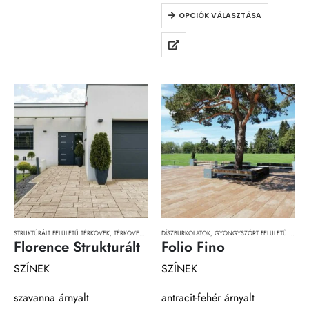
OPCIÓK VÁLASZTÁSA
STRUKTÚRÁLT FELÜLETŰ TÉRKÖVEK
,
TÉRKÖVEK, TÉRKŐRENDSZEREK ÉS LAPOK
DÍSZBURKOLATOK
,
GYÖNGYSZÓRT FELÜLETŰ TÉRKÖVEK
Florence Strukturált
Folio Fino
SZÍNEK
SZÍNEK
szavanna árnyalt
antracit-fehér árnyalt