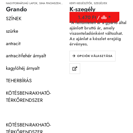
NAGYFORMÁTUMÚ LAPOK
,
SIMA FINOMSZEMCSÉS FELÜLETŰ TÉRKÖVEK
KERTI KIEGÉSZÍTŐK
,
,
SZEGÉLYEK
TÉRKÖVEK, TÉRKŐRENDSZEREK 
Grando
K-szegély
1.470
Ft
/ db
SZÍNEK
*A feltüntetett ár a gyártó által
ajánlott bruttó ár, amely
szürke
viszonteladónként változhat.
Az ajánlat a készlet erejéig
antracit
érvényes.
antracit-fehér árnyalt
OPCIÓK VÁLASZTÁSA
kagylóhéj árnyalt
TEHERBÍRÁS
KÖTÉSBEN-RAKHATÓ-
TÉRKŐRENDSZER
KÖTÉSBEN-RAKHATÓ-
TÉRKŐRENDSZER