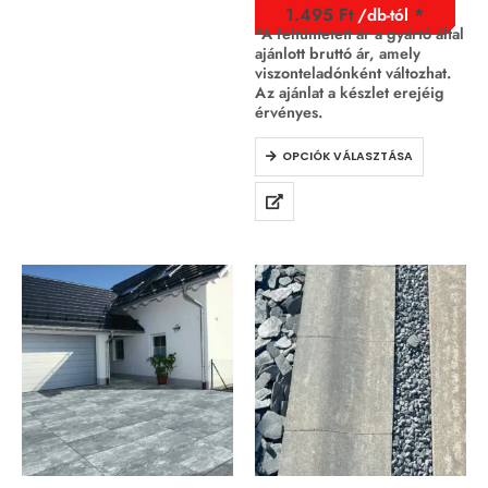
1.495
Ft
/db-tól
*A feltüntetett ár a gyártó által
ajánlott bruttó ár, amely
viszonteladónként változhat.
Az ajánlat a készlet erejéig
érvényes.
OPCIÓK VÁLASZTÁSA