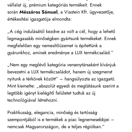
vállalat új, prémium kategóriás termékeit. Ennek
során
Mészáros Sámuel
, a Viastein Kft. ügyvezetője,
értékesítési igazgatója elmondta:
„A cég indulásától kezdve az volt a cél, hogy a lehető
legmagasabb minőségben gyártsunk termékeket. Ennek
megfelelően egy nemesítőüzemet is építettünk a
gyárunkhoz, aminek eredménye a LUX termékcsalád.”
„Nem egy meglévő kategória versenytársaként kívánjuk
bevezetni a LUX termékcsaládot, hanem új szegmenst
nyitunk a térkövek között” – hangsúlyozta az igazgató.
Mint kiemelte: „abszolút egyedi és meglátásunk szerint a
legtöbb igényt kielégítő felületet tudtuk az új
technológiával létrehozni.
Praktikusság, elegancia, minőség és tartósság
szempontjából is e termékek a piac legnemesebbjei –
nemcsak Magyarországon, de a teljes régióban.”