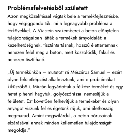
Problémafelvetésből született
Azon megközelítéssel vágtak bele a termékfejlesztésbe,
hogy végiggondolták: mi a legnagyobb probléma a
térkövekkel. A Viastein szakemberei a beton előnytelen
tulajdonságaiban látták a termékek árnyoldalát: a
kezelhetőségnek, tisztántartásnak, hosszú élettartamnak
nehezen felel meg a beton, mert koszolódik, fakul és
nehezen tisztítható.
„Új termékünkön – mutatott rá Mészáros Sámuel – ezért
olyan felületképzést alkalmaztunk, ami e problémákat
kiküszöböli. Miután legyártottuk a félkész terméket és egy
hetet pihenni hagytuk, golyószórással nemesítjük a
felületet. Ezt követően felhevítjük a termékeket és olyan
anyagot viszünk fel és égetünk rájuk, ami élethosszig
megmarad. Amint megszilárdul, a beton pórusainak
elzárásával annak minden kellemetlen tulajdonságát
megoldja.”