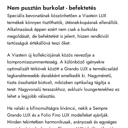
Nem pusztán burkolat - befektetés
Speciális bevonatának köszönhetően a Viastein LUX
termékek könnyen tisztíthatók, ütésnek-kopásnak ellenállók.
Alkalmazásuk éppen ezért nem csak a burkolás
megoldását, de befektetést is jelent, hiszen rendkívüli
tartósságuk értékállóvá teszi őket.
A Viastein új kollekciójának közös nevezője a
kompromisszummentesség. A különböző igényekre
optimalizált térkövek között a Grando LUX a termékcsalád
legkarakteresebb darabként emelkedik ki. Nagyméretű,
tiszta összhatást biztosít, miközben optikailag tágítja a
teret. Nagyvonalú teraszokhoz, exkluzív lounge-terekhez ez
lehet a legjobb választás.
Ha valaki a kifinomultságra kíváncsi, nekik a Sempre
Grando LUX és a Folio Fino LUX modelleket ajánlják.
Minden tekintetben harmonikusak, arányosak és egységes