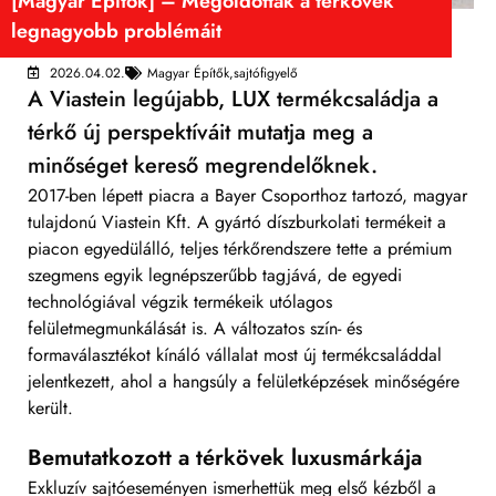
[Magyar Építők] – Megoldották a térkövek
legnagyobb problémáit
2026.04.02.
Magyar Építők
,
sajtófigyelő
A Viastein legújabb, LUX termékcsaládja a
térkő új perspektíváit mutatja meg a
minőséget kereső megrendelőknek.
2017-ben lépett piacra a
Bayer Csoporthoz
tartozó, magyar
tulajdonú
Viastein Kft.
A gyártó díszburkolati termékeit a
piacon egyedülálló, teljes térkőrendszere tette a prémium
szegmens egyik legnépszerűbb tagjává, de egyedi
technológiával végzik termékeik utólagos
felületmegmunkálását is. A változatos szín- és
formaválasztékot kínáló vállalat most új termékcsaláddal
jelentkezett, ahol a hangsúly a felületképzések minőségére
került.
Bemutatkozott a térkövek luxusmárkája
Exkluzív sajtóeseményen ismerhettük meg első kézből a