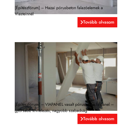
[Építészfórum] – Hazai pórusbeton falazóelemek a
Viasteinnél
Tovább olvasom
[Építészfórum] – VIAPANEL vasalt pórusbeton falpanel –
gyorsabb kivitelezés, nagyobb szabadság
Tovább olvasom