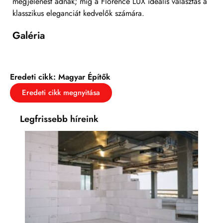
megjelenést adnak; míg a Florence LUX ideális választás a
klasszikus eleganciát kedvelők számára.
Galéria
Eredeti cikk: Magyar Építők
Eredeti cikk megnyitása
Legfrissebb híreink