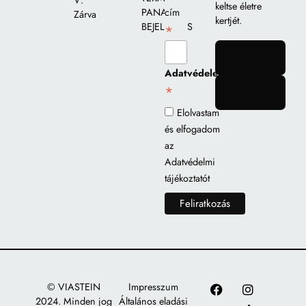
V:
keltse életre
PANASZ
cím
Zárva
kertjét.
BEJELENTÉS
*
gomb
Adatvédelem
*
gomb
Elolvastam
és elfogadom
az
Adatvédelmi
tájékoztatót
© VIASTEIN
Impresszum
2024. Minden jog
Általános eladási