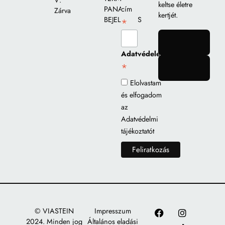
V:
keltse életre
PANASZ
cím
Zárva
kertjét.
BEJELENTÉS
*
gomb
Adatvédelem
*
gomb
Elolvastam
és elfogadom
az
Adatvédelmi
tájékoztatót
© VIASTEIN
Impresszum
2024. Minden jog
Általános eladási