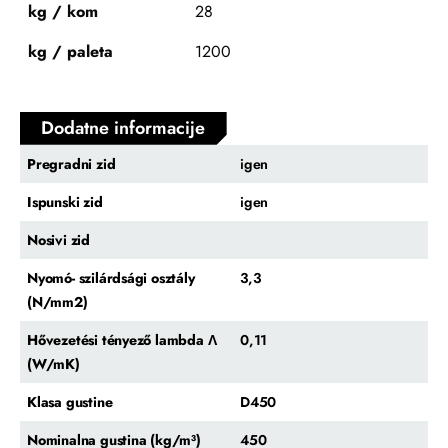
kg / kom
28
kg / paleta
1200
Dodatne informacije
Pregradni zid
igen
Ispunski zid
igen
Nosivi zid
Nyomó- szilárdsági osztály
3,3
(N/mm2)
Hővezetési tényező lambda Λ
0,11
(W/mK)
Klasa gustine
D450
Nominalna gustina (kg/m³)
450