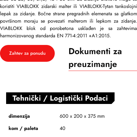
koristiti VIABLOKK zidarski malter ili VIABLOKK-Tytan tankoslojni
lepak za zidanje. Bočne strane pregradnih elemenata sa glatkom
površinom moraju se povezati malterom ili lepkom za zidanje.
VIABLOKK blok od porobetona usklađen je sa zahtevima
harmonizovanog standarda EN 771-4:2011 +A1:2015.
Dokumenti za
Zahtev za ponudu
preuzimanje
Tehnički / Logistički Podaci
dimenzija
600 x 200 x 375 mm
kom / paleta
40