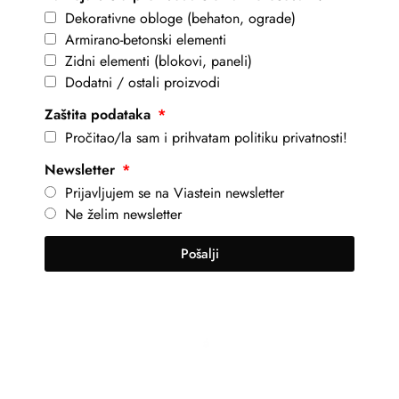
Dekorativne obloge (behaton, ograde)
Armirano-betonski elementi
Zidni elementi (blokovi, paneli)
Dodatni / ostali proizvodi
Zaštita podataka
Pročitao/la sam i prihvatam politiku privatnosti!
Newsletter
Prijavljujem se na Viastein newsletter
Ne želim newsletter
Pošalji
+381 69 101 8030
info@viastein.hu