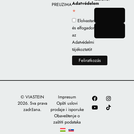
Adatvédelem
PREUZIMANJE
*
gomb
Elolvastam
és elfogadom
gomb
az
Adatvédelmi
tájékoztatót
© VIASTEIN
Impresum
2026. Sva prava
Opšti uslovi
zadržana.
prodaje i isporuke
Obaveštenje o
zaštiti podataka