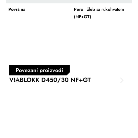
Površina
Pero i žleb sa rukohvatom
(NF+GT)
Povezani proizvodi
VIABLOKK D450/30 NF+GT
VI