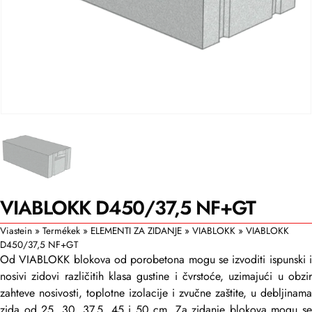
VIABLOKK D450/37,5 NF+GT
Viastein
»
Termékek
»
ELEMENTI ZA ZIDANJE
»
VIABLOKK
»
VIABLOKK
D450/37,5 NF+GT
Od VIABLOKK blokova od porobetona mogu se izvoditi ispunski i
nosivi zidovi različitih klasa gustine i čvrstoće, uzimajući u obzir
zahteve nosivosti, toplotne izolacije i zvučne zaštite, u debljinama
zida od 25, 30, 37,5, 45 i 50 cm. Za zidanje blokova mogu se