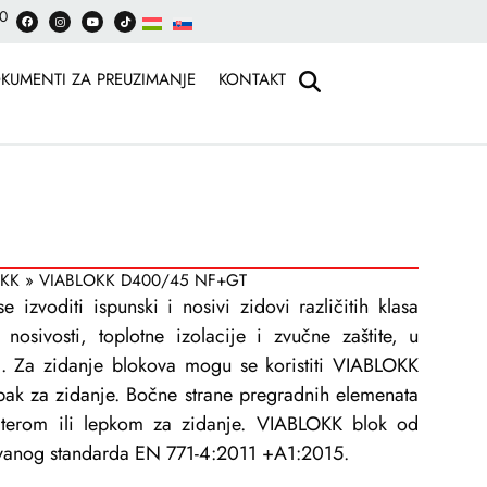
30
KUMENTI ZA PREUZIMANJE
KONTAKT
OKK
»
VIABLOKK D400/45 NF+GT
voditi ispunski i nosivi zidovi različitih klasa
nosivosti, toplotne izolacije i zvučne zaštite, u
. Za zidanje blokova mogu se koristiti VIABLOKK
lepak za zidanje. Bočne strane pregradnih elemenata
lterom ili lepkom za zidanje. VIABLOKK blok od
ovanog standarda EN 771-4:2011 +A1:2015.