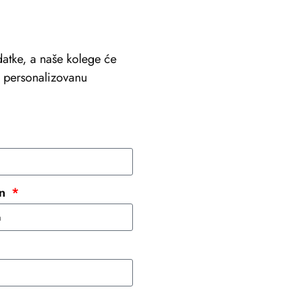
atke, a naše kolege će
li personalizovanu
+381 69 101 8030
info@viastein.hu
on