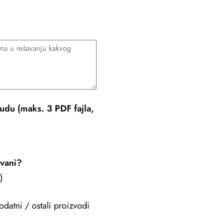
udu (maks. 3 PDF fajla,
ovani?
)
odatni / ostali proizvodi