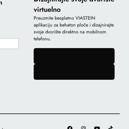
n
virtuelno
Preuzmite besplatno VIASTEIN
aplikaciju za behaton ploče i dizajnirajte
svoje dvorište direktno na mobilnom
telefonu.
gomb
gomb