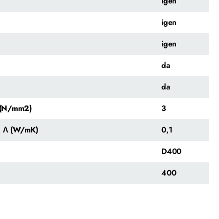
igen
igen
igen
da
da
y (N/mm2)
3
a Λ (W/mK)
0,1
D400
400