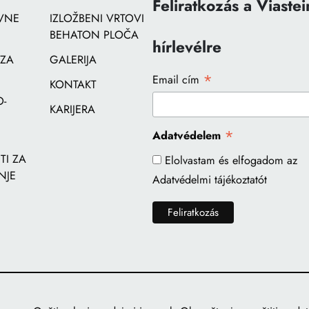
Feliratkozás a Viastei
VNE
IZLOŽBENI VRTOVI
BEHATON PLOČA
hírlevélre
 ZA
GALERIJA
*
Email cím
KONTAKT
-
KARIJERA
*
Adatvédelem
I ZA
Elolvastam és elfogadom az
NJE
Adatvédelmi tájékoztatót