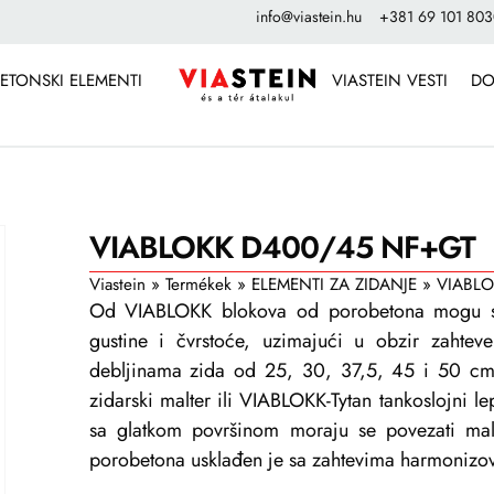
info@viastein.hu
+381 69 101 80
ETONSKI ELEMENTI
VIASTEIN VESTI
DO
VIABLOKK D400/45 NF+GT
Viastein
»
Termékek
»
ELEMENTI ZA ZIDANJE
»
VIABL
Od VIABLOKK blokova od porobetona mogu se iz
gustine i čvrstoće, uzimajući u obzir zahteve 
debljinama zida od 25, 30, 37,5, 45 i 50 cm
zidarski malter ili VIABLOKK-Tytan tankoslojni 
sa glatkom površinom moraju se povezati ma
porobetona usklađen je sa zahtevima harmoniz