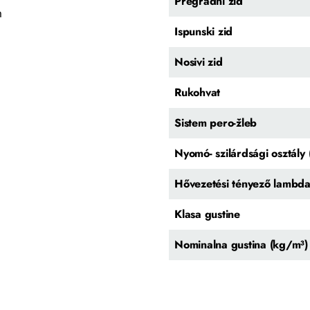
Pregradni zid
m
Ispunski zid
Nosivi zid
Rukohvat
Sistem pero-žleb
Nyomó- szilárdsági osztál
Hővezetési tényező lambd
Klasa gustine
Nominalna gustina (kg/m³)