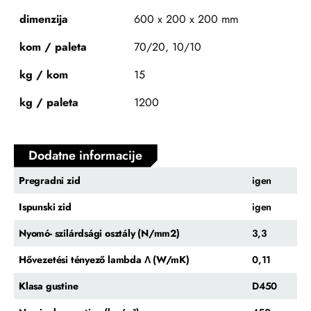
dimenzija
600 x 200 x 200 mm
kom / paleta
70/20, 10/10
kg / kom
15
kg / paleta
1200
Dodatne informacije
Pregradni zid
igen
Ispunski zid
igen
Nyomó- szilárdsági osztály (N/mm2)
3,3
Hővezetési tényező lambda Λ (W/mK)
0,11
Klasa gustine
D450