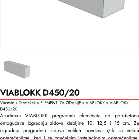
VIABLOKK D450/20
Viastein
»
Termékek
»
ELEMENTI ZA ZIDANJE
»
VIABLOKK
»
VIABLOKK
D450/20
Asortiman VIABLOKK pregradnih elemenata od porobetona
omogućava izgradnju zidova debljine 10, 12,5 i 15 cm. Za
izgradnju pregradnih zidova velikih površina i/ili sa većim
opterećenjima, kao i sa značajnim instalacionim opterećenjima,