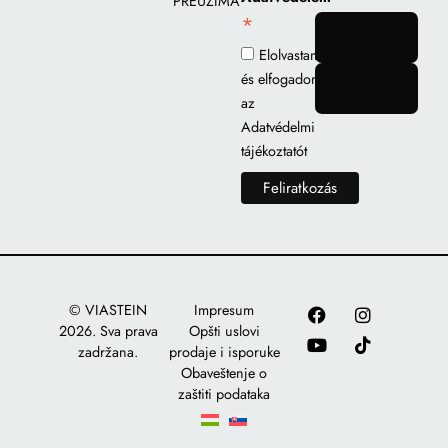
PREUZIMANJE
*
gomb
Elolvastam
és elfogadom
gomb
az
Adatvédelmi
tájékoztatót
© VIASTEIN
Impresum
2026. Sva prava
Opšti uslovi
zadržana.
prodaje i isporuke
Obaveštenje o
zaštiti podataka