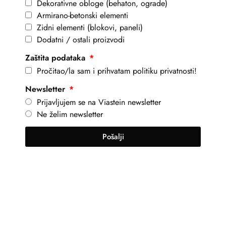
Dekorativne obloge (behaton, ograde)
Armirano-betonski elementi
Zidni elementi (blokovi, paneli)
Dodatni / ostali proizvodi
Zaštita podataka
Pročitao/la sam i prihvatam politiku privatnosti!
Newsletter
Prijavljujem se na Viastein newsletter
Ne želim newsletter
Pošalji
+381 69 101 8030
info@viastein.hu