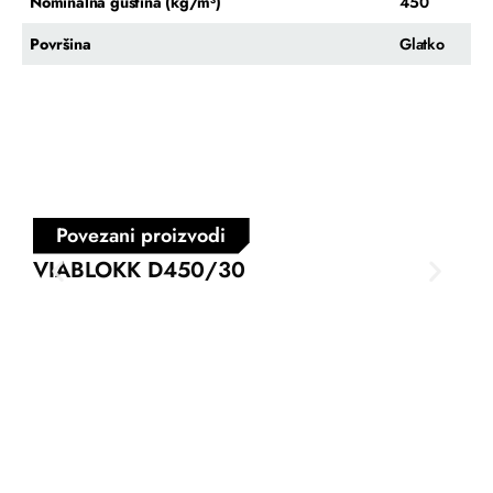
Nominalna gustina (kg/m³)
450
Površina
Glatko
Povezani proizvodi
VIABLOKK D450/30
VI