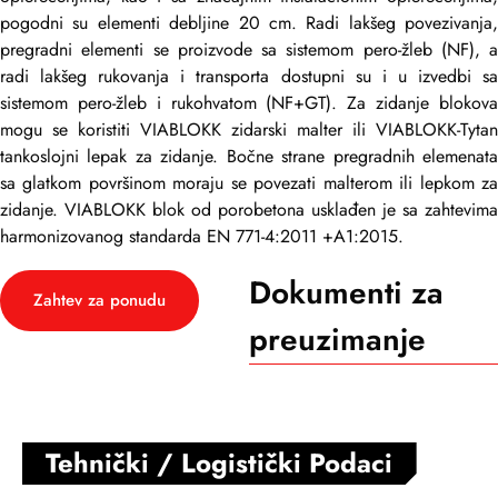
pogodni su elementi debljine 20 cm. Radi lakšeg povezivanja,
pregradni elementi se proizvode sa sistemom pero-žleb (NF), a
radi lakšeg rukovanja i transporta dostupni su i u izvedbi sa
sistemom pero-žleb i rukohvatom (NF+GT). Za zidanje blokova
mogu se koristiti VIABLOKK zidarski malter ili VIABLOKK-Tytan
tankoslojni lepak za zidanje. Bočne strane pregradnih elemenata
sa glatkom površinom moraju se povezati malterom ili lepkom za
zidanje. VIABLOKK blok od porobetona usklađen je sa zahtevima
harmonizovanog standarda EN 771-4:2011 +A1:2015.
Dokumenti za
Zahtev za ponudu
preuzimanje
Tehnički / Logistički Podaci