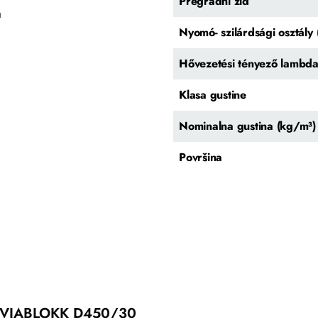
Pregradni zid
m
Nyomó- szilárdsági osztál
Hővezetési tényező lambd
Klasa gustine
Nominalna gustina (kg/m³)
Površina
VIABLOKK D450/30