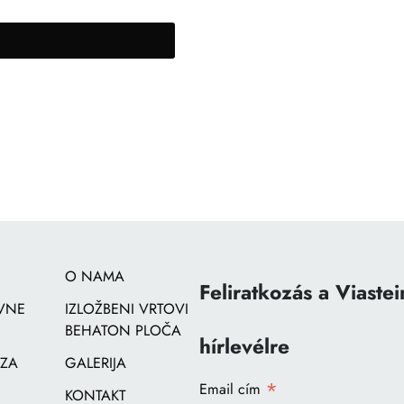
O NAMA
Feliratkozás a Viastei
VNE
IZLOŽBENI VRTOVI
BEHATON PLOČA
hírlevélre
 ZA
GALERIJA
*
Email cím
KONTAKT