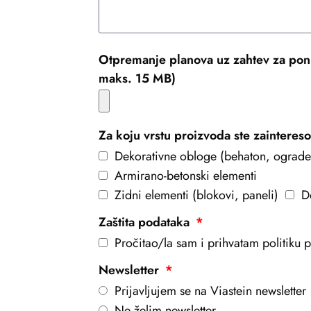
Otpremanje planova uz zahtev za pon
maks. 15 MB)
Za koju vrstu proizvoda ste zainteres
Dekorativne obloge (behaton, ograde
Armirano-betonski elementi
Zidni elementi (blokovi, paneli)
D
Zaštita podataka
Pročitao/la sam i prihvatam politiku pr
Newsletter
Prijavljujem se na Viastein newsletter
Ne želim newsletter