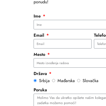
ponudu!
Ime
Email
Telef
Mesto
Država
Srbija
Mađarska
Slovačka
Poruka