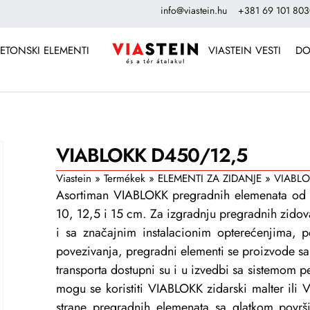
info@viastein.hu
+381 69 101 80
ETONSKI ELEMENTI
VIASTEIN VESTI
DO
VIABLOKK D450/12,5
Viastein
»
Termékek
»
ELEMENTI ZA ZIDANJE
»
VIABL
Asortiman VIABLOKK pregradnih elemenata od 
10, 12,5 i 15 cm. Za izgradnju pregradnih zidova
i sa značajnim instalacionim opterećenjima, 
povezivanja, pregradni elementi se proizvode sa
transporta dostupni su i u izvedbi sa sistemom 
mogu se koristiti VIABLOKK zidarski malter ili 
strane pregradnih elemenata sa glatkom povr