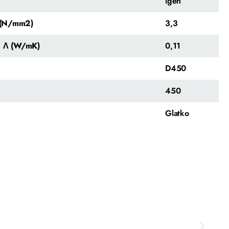
igen
y (N/mm2)
3,3
a Λ (W/mK)
0,11
D450
450
Glatko