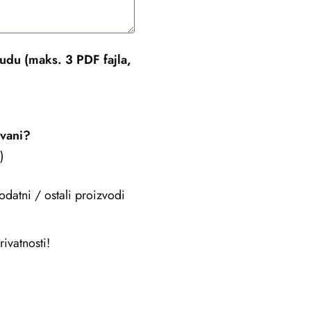
udu (maks. 3 PDF fajla,
ovani?
)
odatni / ostali proizvodi
ivatnosti!