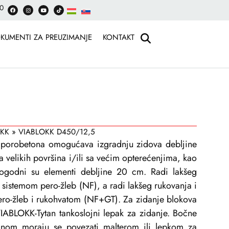
30
KUMENTI ZA PREUZIMANJE
KONTAKT
OKK
»
VIABLOKK D450/12,5
porobetona omogućava izgradnju zidova debljine
 velikih površina i/ili sa većim opterećenjima, kao
pogodni su elementi debljine 20 cm. Radi lakšeg
 sistemom pero-žleb (NF), a radi lakšeg rukovanja i
pero-žleb i rukohvatom (NF+GT). Za zidanje blokova
VIABLOKK-Tytan tankoslojni lepak za zidanje. Bočne
šinom moraju se povezati malterom ili lepkom za