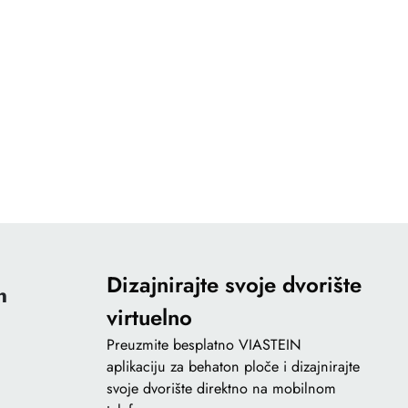
Dizajnirajte svoje dvorište
n
virtuelno
Preuzmite besplatno VIASTEIN
aplikaciju za behaton ploče i dizajnirajte
svoje dvorište direktno na mobilnom