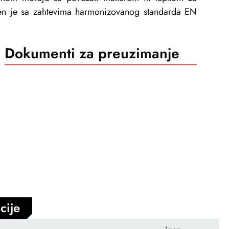
en je sa zahtevima harmonizovanog standarda EN
Dokumenti za preuzimanje
cije