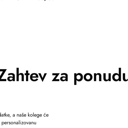
Zahtev za ponud
atke, a naše kolege će
li personalizovanu
+381 69 101 8030