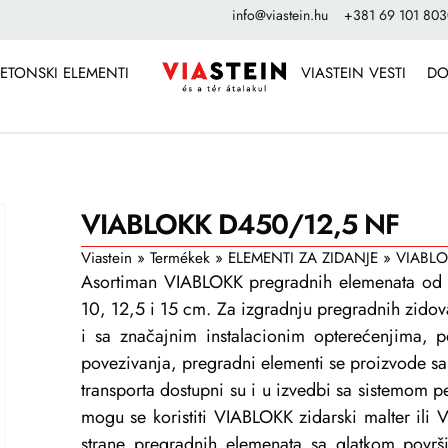
info@viastein.hu
+381 69 101 80
ETONSKI ELEMENTI
VIASTEIN VESTI
DO
VIABLOKK D450/12,5 NF
Viastein
»
Termékek
»
ELEMENTI ZA ZIDANJE
»
VIABL
Asortiman VIABLOKK pregradnih elemenata od 
10, 12,5 i 15 cm. Za izgradnju pregradnih zidova
i sa značajnim instalacionim opterećenjima, 
povezivanja, pregradni elementi se proizvode sa
transporta dostupni su i u izvedbi sa sistemom 
mogu se koristiti VIABLOKK zidarski malter ili 
strane pregradnih elemenata sa glatkom povr