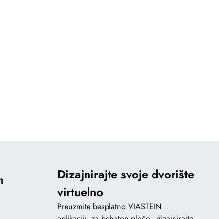
Dizajnirajte svoje dvorište
n
virtuelno
Preuzmite besplatno VIASTEIN
aplikaciju za behaton ploče i dizajnirajte