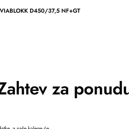
VIABLOKK D450/37,5 NF+GT
Zahtev za ponud
atke, a naše kolege će