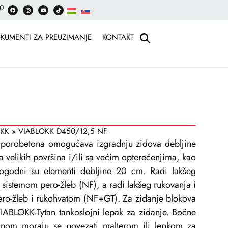
30
KUMENTI ZA PREUZIMANJE
KONTAKT
OKK
»
VIABLOKK D450/12,5 NF
porobetona omogućava izgradnju zidova debljine
 velikih površina i/ili sa većim opterećenjima, kao
pogodni su elementi debljine 20 cm. Radi lakšeg
 sistemom pero-žleb (NF), a radi lakšeg rukovanja i
pero-žleb i rukohvatom (NF+GT). Za zidanje blokova
VIABLOKK-Tytan tankoslojni lepak za zidanje. Bočne
šinom moraju se povezati malterom ili lepkom za