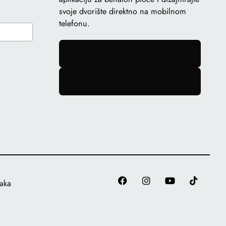
svoje dvorište direktno na mobilnom
telefonu.
gomb
gomb
taka