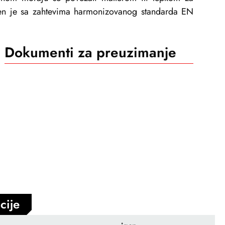
en je sa zahtevima harmonizovanog standarda EN
Dokumenti za preuzimanje
cije