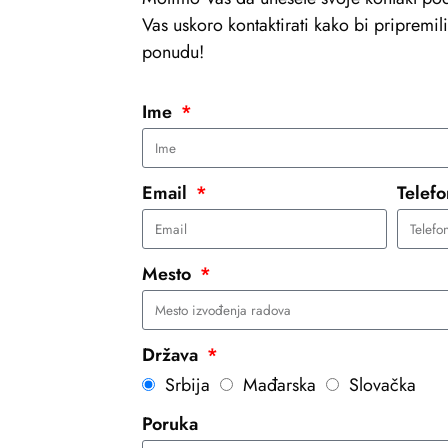
Vas uskoro kontaktirati kako bi pripremi
ponudu!
Ime
Email
Telef
Mesto
Država
Srbija
Mađarska
Slovačka
Poruka