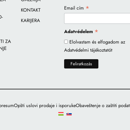
*
Email cím
KONTAKT
-
KARIJERA
*
Adatvédelem
I ZA
Elolvastam és elfogadom az
NJE
Adatvédelmi tájékoztatót
presum
Opšti uslovi prodaje i isporuke
Obaveštenje o zaštiti poda