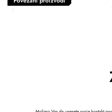
Povezani proizvodi
Molimo Vas da unesete svoje kontakt pod