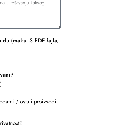
udu (maks. 3 PDF fajla,
ovani?
)
odatni / ostali proizvodi
ivatnosti!