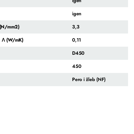
igen
igen
y (N/mm2)
3,3
a Λ (W/mK)
0,11
D450
450
Pero i žleb (NF)