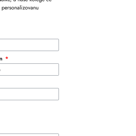
li personalizovanu
+381 69 101 8030
info@viastein.hu
on