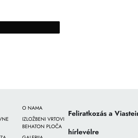
O NAMA
Feliratkozás a Viastei
VNE
IZLOŽBENI VRTOVI
BEHATON PLOČA
hírlevélre
 ZA
GALERIJA