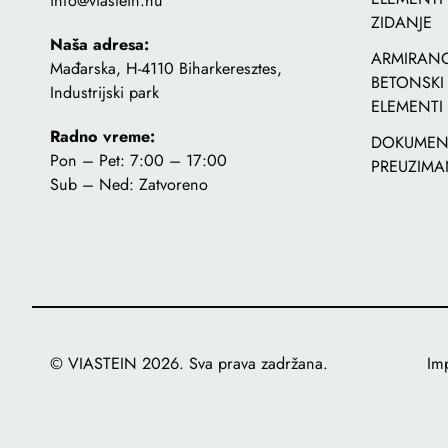
info@viastein.hu
ZIDANJE
Naša adresa:
ARMIRANO
Mađarska, H-4110 Biharkeresztes,
BETONSKI
Industrijski park
ELEMENTI
Radno vreme:
DOKUMENT
Pon – Pet: 7:00 – 17:00
PREUZIMA
Sub – Ned: Zatvoreno
© VIASTEIN 2026. Sva prava zadržana.
Im