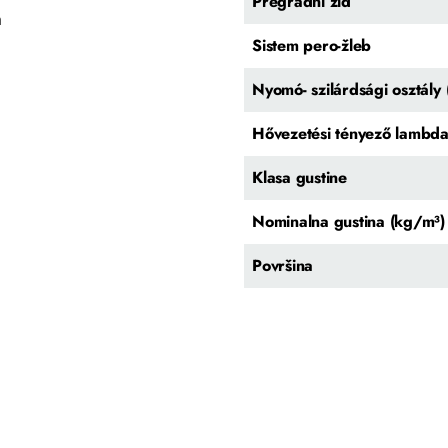
Pregradni zid
m
Sistem pero-žleb
Nyomó- szilárdsági osztál
Hővezetési tényező lambd
Klasa gustine
Nominalna gustina (kg/m³)
Površina