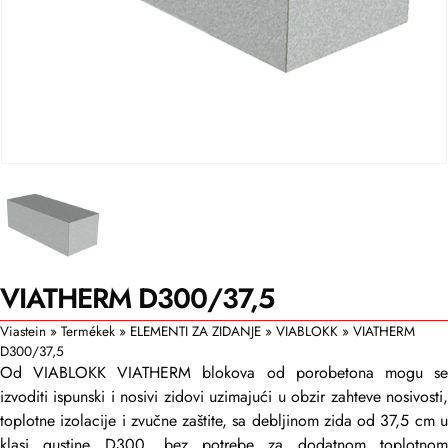
VIATHERM D300/37,5
Viastein
»
Termékek
»
ELEMENTI ZA ZIDANJE
»
VIABLOKK
»
VIATHERM
D300/37,5
Od VIABLOKK VIATHERM blokova od porobetona mogu se
izvoditi ispunski i nosivi zidovi uzimajući u obzir zahteve nosivosti,
toplotne izolacije i zvučne zaštite, sa debljinom zida od 37,5 cm u
klasi gustine D300, bez potrebe za dodatnom toplotnom