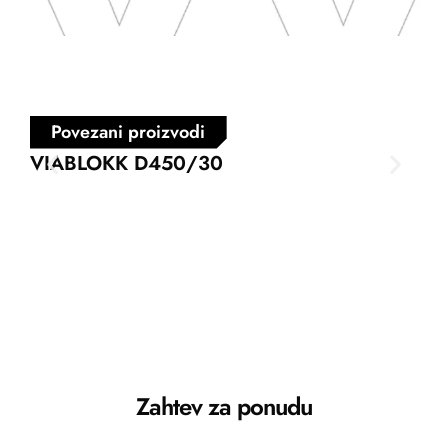
Povezani proizvodi
VIABLOKK D450/30
VI
Zahtev za ponudu