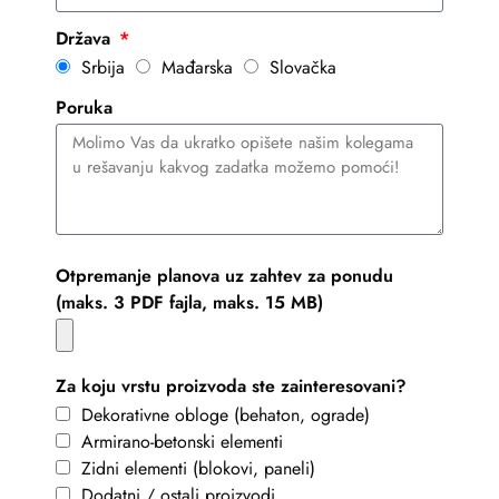
Država
Srbija
Mađarska
Slovačka
Poruka
Otpremanje planova uz zahtev za ponudu
(maks. 3 PDF fajla, maks. 15 MB)
Za koju vrstu proizvoda ste zainteresovani?
Dekorativne obloge (behaton, ograde)
Armirano-betonski elementi
Zidni elementi (blokovi, paneli)
Dodatni / ostali proizvodi