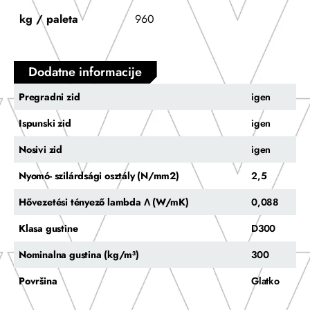
kg / paleta
960
Dodatne informacije
Pregradni zid
igen
Ispunski zid
igen
Nosivi zid
igen
Nyomó- szilárdsági osztály (N/mm2)
2,5
Hővezetési tényező lambda Λ (W/mK)
0,088
Klasa gustine
D300
Nominalna gustina (kg/m³)
300
Površina
Glatko