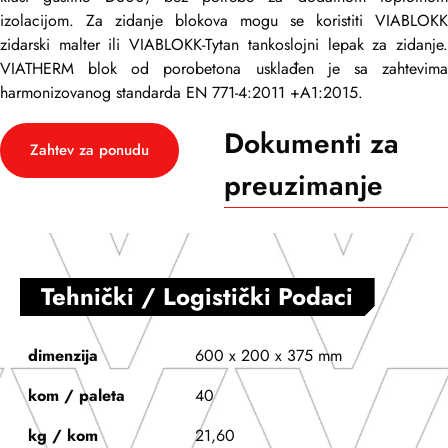
izolacijom. Za zidanje blokova mogu se koristiti VIABLOKK
zidarski malter ili VIABLOKK-Tytan tankoslojni lepak za zidanje.
VIATHERM blok od porobetona usklađen je sa zahtevima
harmonizovanog standarda EN 771-4:2011 +A1:2015.
Dokumenti za
Zahtev za ponudu
preuzimanje
Tehnički / Logistički Podaci
dimenzija
600 x 200 x 375 mm
kom / paleta
40
kg / kom
21,60