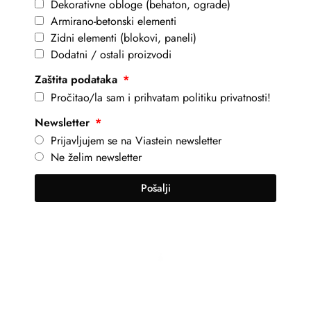
Dekorativne obloge (behaton, ograde)
Armirano-betonski elementi
Zidni elementi (blokovi, paneli)
Dodatni / ostali proizvodi
Zaštita podataka
Pročitao/la sam i prihvatam politiku privatnosti!
Newsletter
Prijavljujem se na Viastein newsletter
Ne želim newsletter
Pošalji
+381 69 101 8030
info@viastein.hu