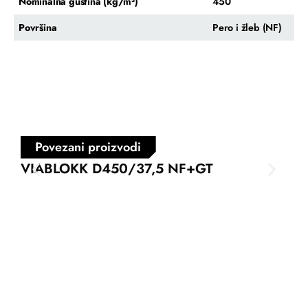
Nominalna gustina (kg/m³)
450
Površina
Pero i žleb (NF)
Povezani proizvodi
VIABLOKK D450/37,5 NF+GT
VI