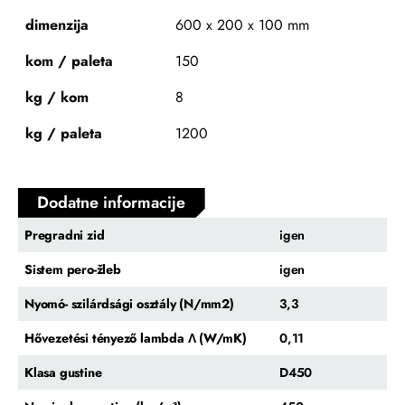
dimenzija
600 x 200 x 100 mm
kom / paleta
150
kg / kom
8
kg / paleta
1200
Dodatne informacije
Pregradni zid
igen
Sistem pero-žleb
igen
Nyomó- szilárdsági osztály (N/mm2)
3,3
Hővezetési tényező lambda Λ (W/mK)
0,11
Klasa gustine
D450