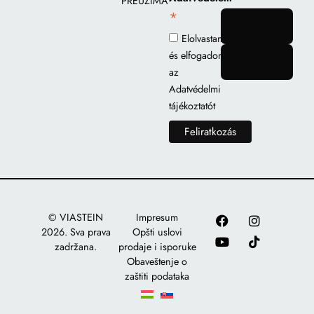
PREUZIMANJE
*
gomb
Elolvastam
és elfogadom
gomb
az
Adatvédelmi
tájékoztatót
© VIASTEIN
Impresum
2026. Sva prava
Opšti uslovi
zadržana.
prodaje i isporuke
Obaveštenje o
zaštiti podataka