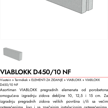
VIABLOKK D450/10 NF
Viastein
»
Termékek
»
ELEMENTI ZA ZIDANJE
»
VIABLOKK
»
VIABLOKK
D450/10 NF
Asortiman VIABLOKK pregradnih elemenata od porobetona
omogućava izgradnju zidova debljine 10, 12,5 i 15 cm. Za
izgradnju pregradnih zidova velikih površina i/ili sa većim
opterećenjima, kao i sa značajnim instalacionim opterećenjima,