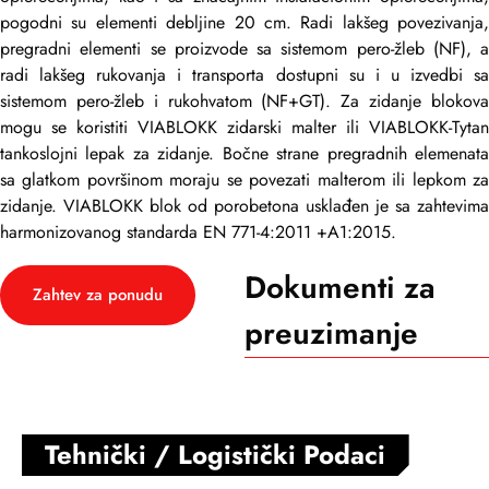
pogodni su elementi debljine 20 cm. Radi lakšeg povezivanja,
pregradni elementi se proizvode sa sistemom pero-žleb (NF), a
radi lakšeg rukovanja i transporta dostupni su i u izvedbi sa
sistemom pero-žleb i rukohvatom (NF+GT). Za zidanje blokova
mogu se koristiti VIABLOKK zidarski malter ili VIABLOKK-Tytan
tankoslojni lepak za zidanje. Bočne strane pregradnih elemenata
sa glatkom površinom moraju se povezati malterom ili lepkom za
zidanje. VIABLOKK blok od porobetona usklađen je sa zahtevima
harmonizovanog standarda EN 771-4:2011 +A1:2015.
Dokumenti za
Zahtev za ponudu
preuzimanje
Tehnički / Logistički Podaci