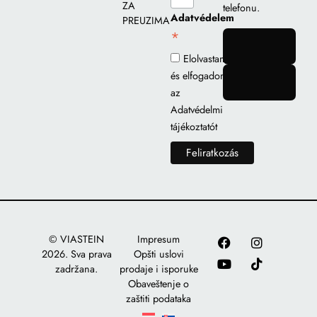
ZA
telefonu.
Adatvédelem
PREUZIMANJE
*
gomb
Elolvastam
és elfogadom
gomb
az
Adatvédelmi
tájékoztatót
© VIASTEIN
Impresum
2026. Sva prava
Opšti uslovi
zadržana.
prodaje i isporuke
Obaveštenje o
zaštiti podataka