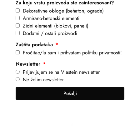
Za koju vrstu proizvoda ste zainteresovani?
Dekorativne obloge (behaton, ograde)
Armirano-betonski elementi
Zidni elementi (blokovi, paneli)
Dodatni / ostali proizvodi
Zaštita podataka
Pročitao/la sam i prihvatam politiku privatnosti!
Newsletter
Prijavljujem se na Viastein newsletter
Ne želim newsletter
Pošalji
+381 69 101 8030
info@viastein.hu