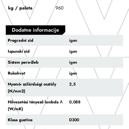
kg / paleta
960
Dodatne informacije
Pregradni zid
igen
Ispunski zid
igen
Sistem pero-žleb
igen
Rukohvat
igen
Nyomó- szilárdsági osztály
2,5
(N/mm2)
Hővezetési tényező lambda Λ
0,088
(W/mK)
Klasa gustine
D300