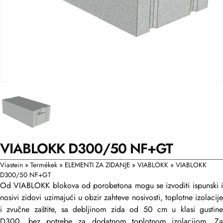
VIABLOKK D300/50 NF+GT
Viastein
»
Termékek
»
ELEMENTI ZA ZIDANJE
»
VIABLOKK
»
VIABLOKK
D300/50 NF+GT
Od VIABLOKK blokova od porobetona mogu se izvoditi ispunski i
nosivi zidovi uzimajući u obzir zahteve nosivosti, toplotne izolacije
i zvučne zaštite, sa debljinom zida od 50 cm u klasi gustine
D300, bez potrebe za dodatnom toplotnom izolacijom. Za