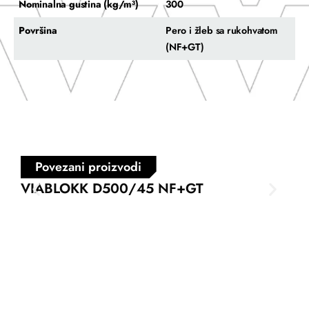
Nominalna gustina (kg/m³)
300
Površina
Pero i žleb sa rukohvatom
(NF+GT)
Povezani proizvodi
VIABLOKK D500/45 NF+GT
VI