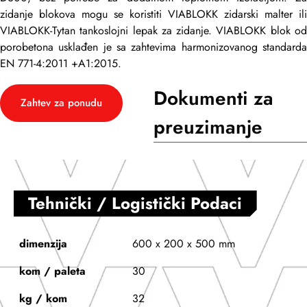
zidanje blokova mogu se koristiti VIABLOKK zidarski malter ili
VIABLOKK-Tytan tankoslojni lepak za zidanje. VIABLOKK blok od
porobetona usklađen je sa zahtevima harmonizovanog standarda
EN 771-4:2011 +A1:2015.
Dokumenti za
Zahtev za ponudu
preuzimanje
Tehnički / Logistički Podaci
dimenzija
600 x 200 x 500 mm
kom / paleta
30
kg / kom
32