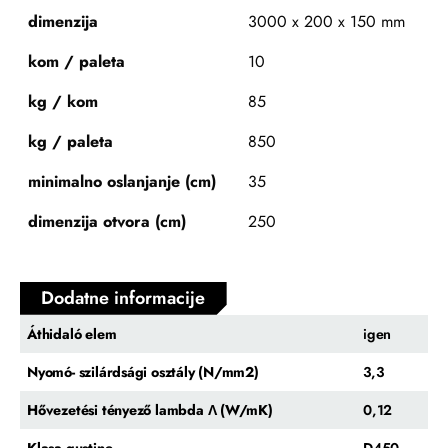
dimenzija
3000 x 200 x 150 mm
kom / paleta
10
kg / kom
85
kg / paleta
850
minimalno oslanjanje (cm)
35
dimenzija otvora (cm)
250
Dodatne informacije
Áthidaló elem
igen
Nyomó- szilárdsági osztály (N/mm2)
3,3
Hővezetési tényező lambda Λ (W/mK)
0,12
Klasa gustine
D450