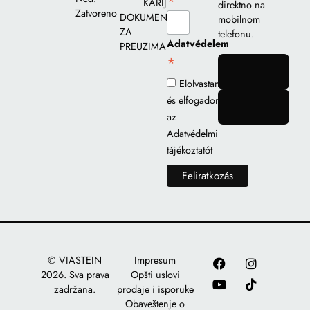
*
KARIJERA
direktno na
Zatvoreno
DOKUMENTI
mobilnom
ZA
telefonu.
Adatvédelem
PREUZIMANJE
*
gomb
Elolvastam
és elfogadom
gomb
az
Adatvédelmi
tájékoztatót
© VIASTEIN
Impresum
2026. Sva prava
Opšti uslovi
zadržana.
prodaje i isporuke
Obaveštenje o