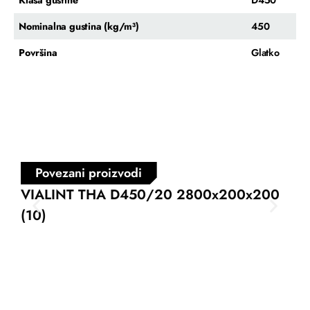
Nominalna gustina (kg/m³)
450
Površina
Glatko
Povezani proizvodi
VIALINT THA D450/20 2800x200x200
VI
(10)