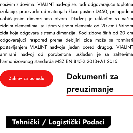
nosivim zidovima. VIALINT nadvoji se, radi odgovarajuće toplotne
izolacije, proizvode od materijala klase gustine D450, prilagođeni
uobičajenim dimenzijama otvora. Nadvoj je usklađen sa našim
zidnim elementima, sa istom visinom elementa od 20 cm i širinom
zida koja odgovara sistemu dimenzija. Kod zidova širih od 20 cm
odgovarajući raspored prema debljini zida može se formirati
postavljanjem VIALINT nadvoja jedan pored drugog. VIALINT
armirani nadvoj od porobetona usklađen je sa zahtevima
harmonizovanog standarda MSZ EN 845-2:2013+A1:2016.
Dokumenti za
Zahtev za ponudu
preuzimanje
Tehnički / Logistički Podaci