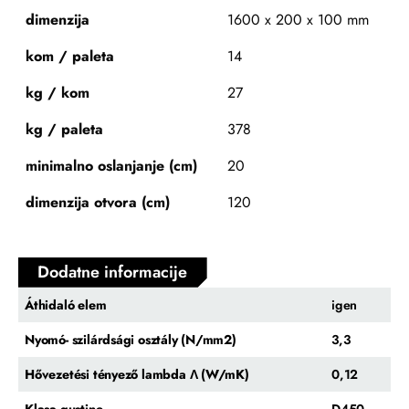
dimenzija
1600 x 200 x 100 mm
kom / paleta
14
kg / kom
27
kg / paleta
378
minimalno oslanjanje (cm)
20
dimenzija otvora (cm)
120
Dodatne informacije
Áthidaló elem
igen
Nyomó- szilárdsági osztály (N/mm2)
3,3
Hővezetési tényező lambda Λ (W/mK)
0,12
Klasa gustine
D450