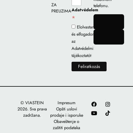
ZA
telefonu.
Adatvédelem
PREUZIMANJE
*
gomb
Elolvastam
és elfogadom
gomb
az
Adatvédelmi
tájékoztatót
© VIASTEIN
Impresum
2026. Sva prava
Opšti uslovi
zadržana.
prodaje i isporuke
Obaveštenje o
zaštiti podataka