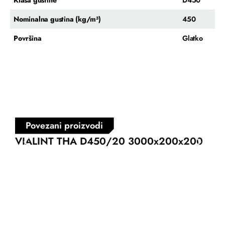
Nominalna gustina (kg/m³)
450
Površina
Glatko
Povezani proizvodi
VIALINT THA D450/20 3000x200x200
VI