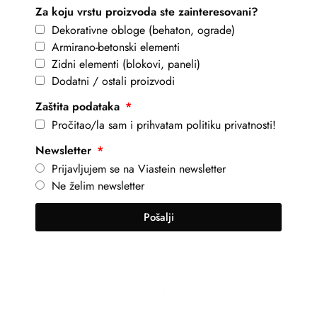
Za koju vrstu proizvoda ste zainteresovani?
Dekorativne obloge (behaton, ograde)
Armirano-betonski elementi
Zidni elementi (blokovi, paneli)
Dodatni / ostali proizvodi
Zaštita podataka
Pročitao/la sam i prihvatam politiku privatnosti!
Newsletter
Prijavljujem se na Viastein newsletter
Ne želim newsletter
Pošalji
+381 69 101 8030