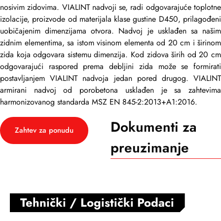
nosivim zidovima. VIALINT nadvoji se, radi odgovarajuće toplotne
izolacije, proizvode od materijala klase gustine D450, prilagođeni
uobičajenim dimenzijama otvora. Nadvoj je usklađen sa našim
zidnim elementima, sa istom visinom elementa od 20 cm i širinom
zida koja odgovara sistemu dimenzija. Kod zidova širih od 20 cm
odgovarajući raspored prema debljini zida može se formirati
postavljanjem VIALINT nadvoja jedan pored drugog. VIALINT
armirani nadvoj od porobetona usklađen je sa zahtevima
harmonizovanog standarda MSZ EN 845-2:2013+A1:2016.
Dokumenti za
Zahtev za ponudu
preuzimanje
Tehnički / Logistički Podaci