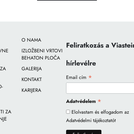
O NAMA
Feliratkozás a Viastei
VNE
IZLOŽBENI VRTOVI
BEHATON PLOČA
hírlevélre
 ZA
GALERIJA
*
Email cím
KONTAKT
-
KARIJERA
*
Adatvédelem
I ZA
Elolvastam és elfogadom az
NJE
Adatvédelmi tájékoztatót