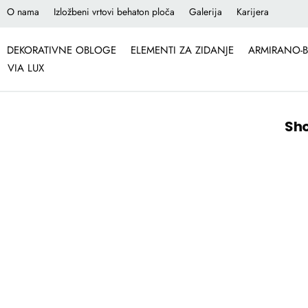
O nama
Izložbeni vrtovi behaton ploča
Galerija
Karijera
DEKORATIVNE OBLOGE
ELEMENTI ZA ZIDANJE
ARMIRANO-B
VIA LUX
Sho