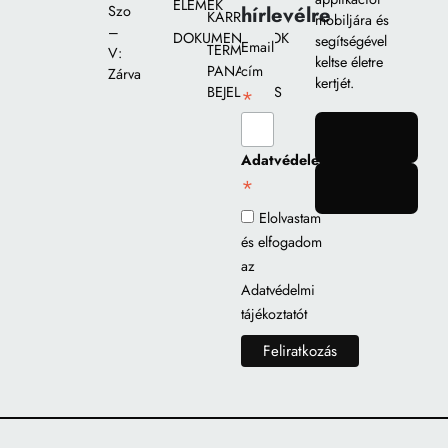
ELEMEK
hírlevélre
Szo
KARRIER
mobiljára és
–
DOKUMENTUMOK
segítségével
Email
TERMÉK
V:
keltse életre
PANASZ
cím
Zárva
kertjét.
BEJELENTÉS
*
gomb
Adatvédelem
*
gomb
Elolvastam
és elfogadom
az
Adatvédelmi
tájékoztatót