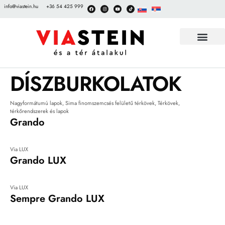
info@viastein.hu
+36 54 425 999
TÉRKŐ BEMUT
DÍSZBURKOLATOK
Nagyformátumú lapok
,
Sima finomszemcsés felületű térkövek
,
Térkövek,
térkőrendszerek és lapok
Grando
Via LUX
Grando LUX
Via LUX
Sempre Grando LUX