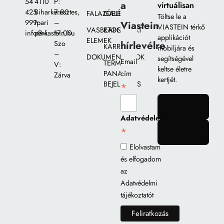
54
4110
P:
a
virtuálisan
425
Biharkeresztes,
7:00
FALAZÓELEMEK
GALÉRIA
Töltse le a
999
Ipari
–
Viastein
VIASTEIN térkő
VASBETON
KAPCSOLAT
info@viastein.hu
park
17:00
applikációt
ELEMEK
hírlevélre
Szo
KARRIER
mobiljára és
–
DOKUMENTUMOK
segítségével
Email
TERMÉK
V:
keltse életre
PANASZ
cím
Zárva
kertjét.
BEJELENTÉS
*
gomb
Adatvédelem
*
gomb
Elolvastam
és elfogadom
az
Adatvédelmi
tájékoztatót