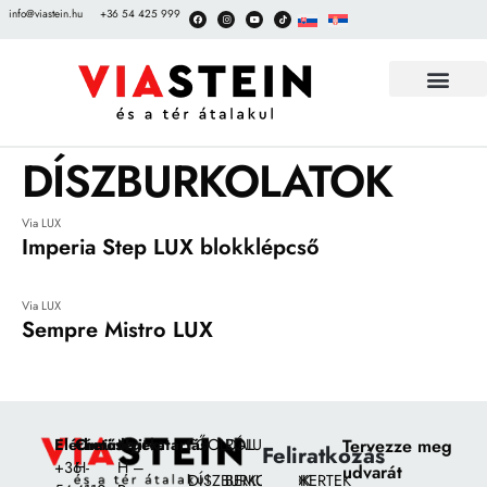
info@viastein.hu
+36 54 425 999
TÉRKŐ BEMUT
DÍSZBURKOLATOK
Via LUX
Imperia Step LUX blokklépcső
Via LUX
Sempre Mistro LUX
Elérhetőségek:
Címünk:
Nyitvatartás
FŐOLDAL
RÓLUNK
Tervezze meg
Feliratkozás
+36
H-
H –
udvarát
DÍSZBURKOLATOK
BEMUTATÓKERTEK