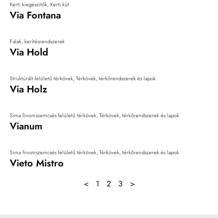
Kerti kiegészítők
,
Kerti kút
Via Fontana
Falak, kerítésrendszerek
Via Hold
Struktúrált felületű térkövek
,
Térkövek, térkőrendszerek és lapok
Via Holz
Sima finomszemcsés felületű térkövek
,
Térkövek, térkőrendszerek és lapok
Vianum
Sima finomszemcsés felületű térkövek
,
Térkövek, térkőrendszerek és lapok
Vieto Mistro
<
1
2
3
>