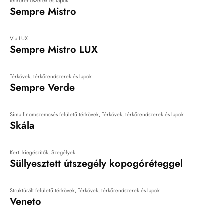
térkőrendszerek és lapok
Sempre Mistro
Via LUX
Sempre Mistro LUX
Térkövek, térkőrendszerek és lapok
Sempre Verde
Sima finomszemcsés felületű térkövek
,
Térkövek, térkőrendszerek és lapok
Skála
Kerti kiegészítők
,
Szegélyek
Süllyesztett útszegély kopogóréteggel
Struktúrált felületű térkövek
,
Térkövek, térkőrendszerek és lapok
Veneto