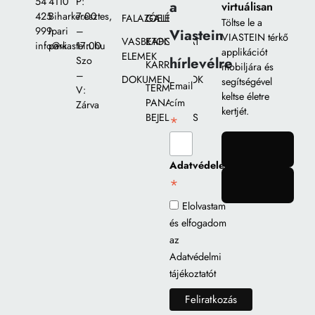
54
4110
P:
a
virtuálisan
425
Biharkeresztes,
7:00
FALAZÓELEMEK
GALÉRIA
Töltse le a
999
Ipari
–
Viastein
VIASTEIN térkő
VASBETON
KAPCSOLAT
info@viastein.hu
park
17:00
applikációt
ELEMEK
hírlevélre
Szo
KARRIER
mobiljára és
–
DOKUMENTUMOK
segítségével
Email
TERMÉK
V:
keltse életre
PANASZ
cím
Zárva
kertjét.
BEJELENTÉS
*
gomb
Adatvédelem
*
gomb
Elolvastam
és elfogadom
az
Adatvédelmi
tájékoztatót