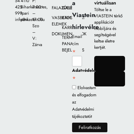
54
4110
P:
a
virtuálisan
425
Biharkeresztes,
7:00
FALAZÓELEMEK
GALÉRIA
Töltse le a
999
Ipari
–
Viastein
VIASTEIN térkő
VASBETON
KAPCSOLAT
info@viastein.hu
park
17:00
applikációt
ELEMEK
hírlevélre
Szo
KARRIER
mobiljára és
–
DOKUMENTUMOK
segítségével
Email
TERMÉK
V:
keltse életre
PANASZ
cím
Zárva
kertjét.
BEJELENTÉS
*
gomb
Adatvédelem
*
gomb
Elolvastam
és elfogadom
az
Adatvédelmi
tájékoztatót