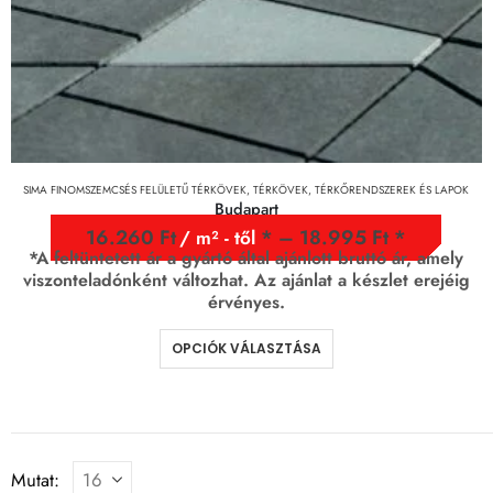
SIMA FINOMSZEMCSÉS FELÜLETŰ TÉRKÖVEK
,
TÉRKÖVEK, TÉRKŐRENDSZEREK ÉS LAPOK
Budapart
16.260
Ft
–
18.995
Ft
/ m² - től
*A feltüntetett ár a gyártó által ajánlott bruttó ár, amely
viszonteladónként változhat. Az ajánlat a készlet erejéig
érvényes.
OPCIÓK VÁLASZTÁSA
Mutat: