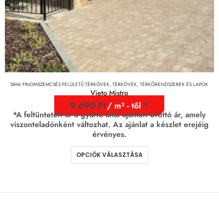
SIMA FINOMSZEMCSÉS FELÜLETŰ TÉRKÖVEK
,
TÉRKÖVEK, TÉRKŐRENDSZEREK ÉS LAPOK
Vieto Mistro
9.690
Ft
/ m² - től
*A feltüntetett ár a gyártó által ajánlott bruttó ár, amely
viszonteladónként változhat. Az ajánlat a készlet erejéig
érvényes.
OPCIÓK VÁLASZTÁSA