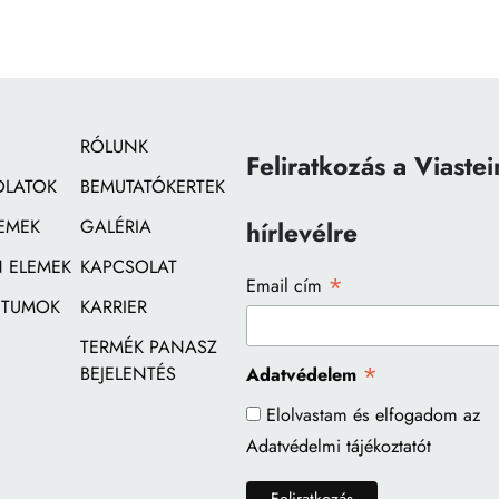
RÓLUNK
Feliratkozás a Viastei
OLATOK
BEMUTATÓKERTEK
EMEK
GALÉRIA
hírlevélre
 ELEMEK
KAPCSOLAT
*
Email cím
TUMOK
KARRIER
TERMÉK PANASZ
*
BEJELENTÉS
Adatvédelem
Elolvastam és elfogadom az
Adatvédelmi tájékoztatót