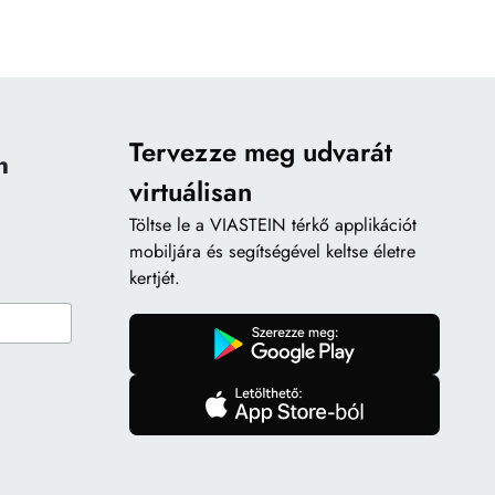
Tervezze meg udvarát
n
virtuálisan
Töltse le a
VIASTEIN térkő applikációt
mobiljára és segítségével keltse életre
kertjét.
gomb
gomb