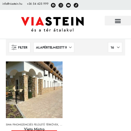
info@viastein.hu
+36 54 425 999
FILTER
SIMA FINOMSZEMCSÉS FELÜLETŰ TÉRKÖVEK
,
TÉRKÖVEK, TÉRKŐRENDSZEREK ÉS LAPOK
Vieto Mistro