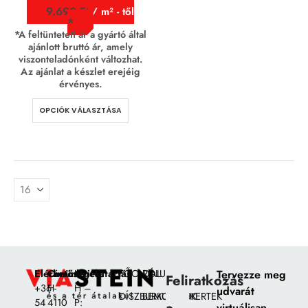
9.690
Ft
/ m² - től
*A feltüntetett ár a gyártó által
ajánlott bruttó ár, amely
viszonteladónként változhat.
Az ajánlat a készlet erejéig
érvényes.
OPCIÓK VÁLASZTÁSA
Elérhetőségek:
Címünk:
Nyitvatartás
FŐOLDAL
RÓLUNK
Tervezze meg
Feliratkozás
+36
H-
H –
udvarát
DÍSZBURKOLATOK
BEMUTATÓKERTEK
54
4110
P:
virtuálisan