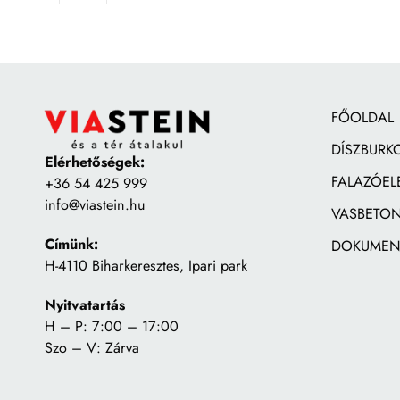
FŐOLDAL
DÍSZBURK
Elérhetőségek:
FALAZÓEL
+36 54 425 999
info@viastein.hu
VASBETON
Címünk:
DOKUMEN
H-4110 Biharkeresztes, Ipari park
Nyitvatartás
H – P: 7:00 – 17:00
Szo – V: Zárva