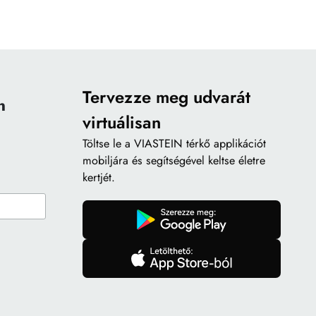
Tervezze meg udvarát
n
virtuálisan
Töltse le a
VIASTEIN térkő applikációt
mobiljára és segítségével keltse életre
kertjét.
gomb
gomb