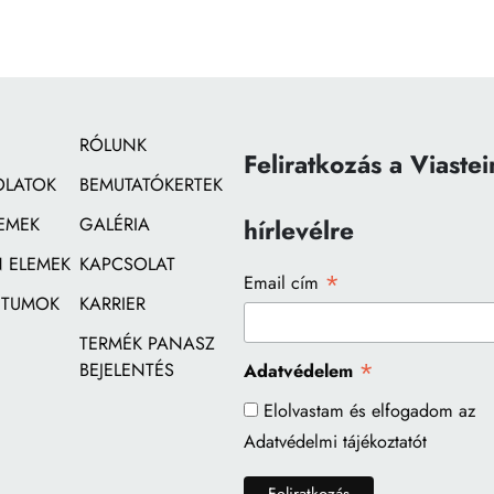
RÓLUNK
Feliratkozás a Viastei
OLATOK
BEMUTATÓKERTEK
EMEK
GALÉRIA
hírlevélre
 ELEMEK
KAPCSOLAT
*
Email cím
TUMOK
KARRIER
TERMÉK PANASZ
*
BEJELENTÉS
Adatvédelem
Elolvastam és elfogadom az
Adatvédelmi tájékoztatót