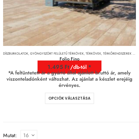
DÍSZBURKOLATOK
,
GYÖNGYSZÓRT FELÜLETŰ TÉRKÖVEK
,
TÉRKÖVEK, TÉRKŐRENDSZEREK ÉS LAPOK
Folio Fino
1.495
Ft
/db-tól
*A feltüntetett ár a gyártó által ajánlott bruttó ár, amely
viszonteladónként változhat. Az ajánlat a készlet erejéig
érvényes.
OPCIÓK VÁLASZTÁSA
Mutat: