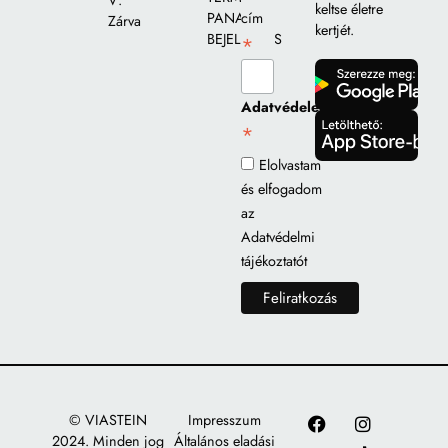
V:
keltse életre
PANASZ
cím
Zárva
kertjét.
BEJELENTÉS
*
gomb
Adatvédelem
*
gomb
Elolvastam
és elfogadom
az
Adatvédelmi
tájékoztatót
© VIASTEIN
Impresszum
2024. Minden jog
Általános eladási