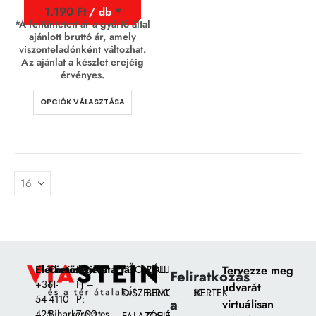
1.190
Ft
/ db
*A feltüntetett ár a gyártó által
ajánlott bruttó ár, amely
viszonteladónként változhat.
Az ajánlat a készlet erejéig
érvényes.
OPCIÓK VÁLASZTÁSA
Elérhetőségek:
Címünk:
Nyitvatartás
FŐOLDAL
RÓLUNK
Tervezze meg
Feliratkozás
+36
H-
H –
udvarát
DÍSZBURKOLATOK
BEMUTATÓKERTEK
54
4110
P:
a
virtuálisan
425
Biharkeresztes,
7:00