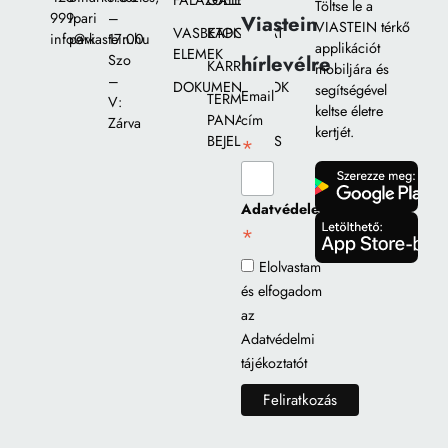
FALAZÓELEMEK
GALÉRIA
Töltse le a
999
Ipari
–
Viastein
VIASTEIN térkő
VASBETON
KAPCSOLAT
info@viastein.hu
park
17:00
applikációt
ELEMEK
hírlevélre
Szo
KARRIER
mobiljára és
–
DOKUMENTUMOK
segítségével
Email
TERMÉK
V:
keltse életre
PANASZ
cím
Zárva
kertjét.
BEJELENTÉS
*
gomb
Adatvédelem
*
gomb
Elolvastam
és elfogadom
az
Adatvédelmi
tájékoztatót