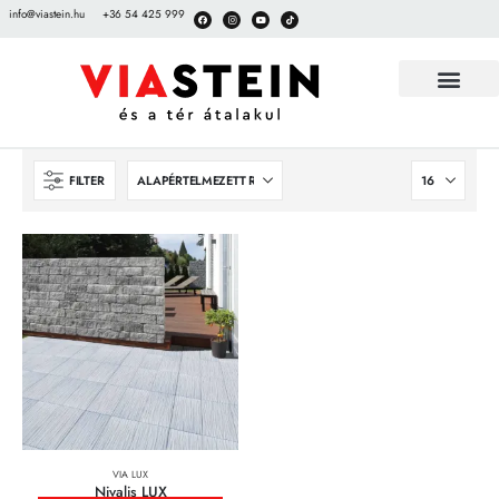
info@viastein.hu
+36 54 425 999
FILTER
VIA LUX
Nivalis LUX