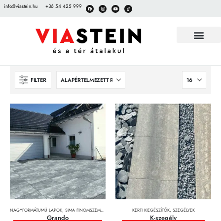
info@viastein.hu
+36 54 425 999
FILTER
NAGYFORMÁTUMÚ LAPOK
,
SIMA FINOMSZEMCSÉS FELÜLETŰ TÉRKÖVEK
KERTI KIEGÉSZÍTŐK
,
TÉRKÖVEK, TÉRKŐRENDSZEREK 
,
SZEGÉLYEK
Grando
K-szegély