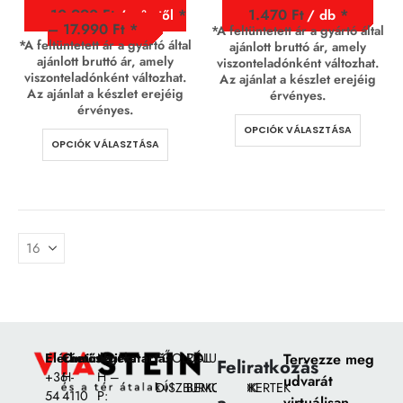
10.990
Ft
1.470
Ft
/ m² - től
/ db
–
17.990
Ft
*A feltüntetett ár a gyártó által
*A feltüntetett ár a gyártó által
ajánlott bruttó ár, amely
ajánlott bruttó ár, amely
viszonteladónként változhat.
viszonteladónként változhat.
Az ajánlat a készlet erejéig
Az ajánlat a készlet erejéig
érvényes.
érvényes.
OPCIÓK VÁLASZTÁSA
OPCIÓK VÁLASZTÁSA
Elérhetőségek:
Címünk:
Nyitvatartás
FŐOLDAL
RÓLUNK
Tervezze meg
Feliratkozás
+36
H-
H –
udvarát
DÍSZBURKOLATOK
BEMUTATÓKERTEK
54
4110
P:
virtuálisan