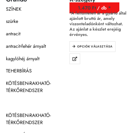
1.470
Ft
/ db
SZÍNEK
*A feltüntetett ár a gyártó által
ajánlott bruttó ár, amely
szürke
viszonteladónként változhat.
Az ajánlat a készlet erejéig
antracit
érvényes.
antracit-fehér árnyalt
OPCIÓK VÁLASZTÁSA
kagylóhéj árnyalt
TEHERBÍRÁS
KÖTÉSBEN-RAKHATÓ-
TÉRKŐRENDSZER
KÖTÉSBEN-RAKHATÓ-
TÉRKŐRENDSZER