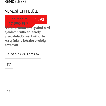
RENDELÉSRE
NEMESÍTETT FELÜLET
10.990
Ft
/ m² - től
–
17.990
Ft
*A feltüntetett ár a gyártó által
ajánlott bruttó ár, amely
viszonteladónként változhat.
Az ajánlat a készlet erejéig
érvényes.
OPCIÓK VÁLASZTÁSA