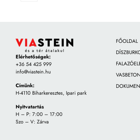
FŐOLDAL
DÍSZBURK
Elérhetőségek:
FALAZÓEL
+36 54 425 999
info@viastein.hu
VASBETON
Címünk:
DOKUMEN
H-4110 Biharkeresztes, Ipari park
Nyitvatartás
H – P: 7:00 – 17:00
Szo – V: Zárva