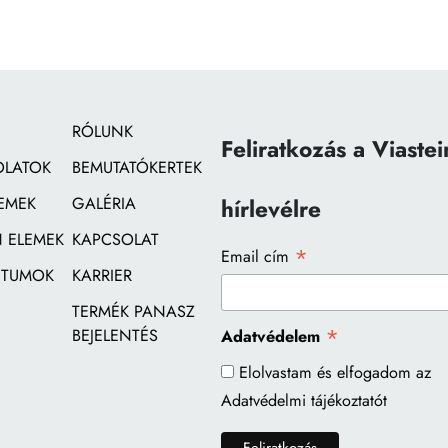
RÓLUNK
Feliratkozás a Viastei
OLATOK
BEMUTATÓKERTEK
EMEK
GALÉRIA
hírlevélre
 ELEMEK
KAPCSOLAT
*
Email cím
TUMOK
KARRIER
TERMÉK PANASZ
*
BEJELENTÉS
Adatvédelem
Elolvastam és elfogadom az
Adatvédelmi tájékoztatót