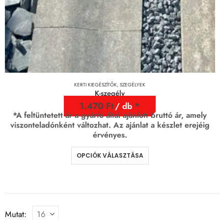
KERTI KIEGÉSZÍTŐK
,
SZEGÉLYEK
K-szegély
1.470
Ft
/ db
*A feltüntetett ár a gyártó által ajánlott bruttó ár, amely
viszonteladónként változhat. Az ajánlat a készlet erejéig
érvényes.
OPCIÓK VÁLASZTÁSA
Mutat: