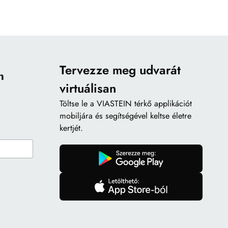
Tervezze meg udvarát
n
virtuálisan
Töltse le a
VIASTEIN térkő applikációt
mobiljára és segítségével keltse életre
kertjét.
gomb
gomb