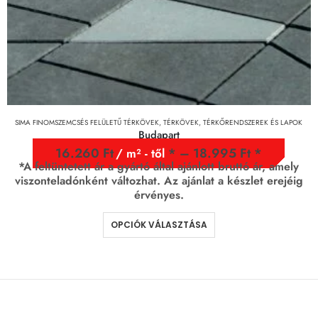
SIMA FINOMSZEMCSÉS FELÜLETŰ TÉRKÖVEK
,
TÉRKÖVEK, TÉRKŐRENDSZEREK ÉS LAPOK
Budapart
16.260
Ft
–
18.995
Ft
/ m² - től
*A feltüntetett ár a gyártó által ajánlott bruttó ár, amely
viszonteladónként változhat. Az ajánlat a készlet erejéig
érvényes.
OPCIÓK VÁLASZTÁSA