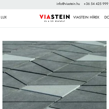
info@viastein.hu
+36 54 425 999
 LUX
VIASTEIN HÍREK
D