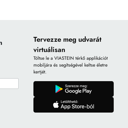
Tervezze meg udvarát
n
virtuálisan
Töltse le a
VIASTEIN térkő applikációt
mobiljára és segítségével keltse életre
kertjét.
gomb
gomb