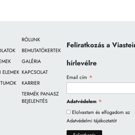
RÓLUNK
Feliratkozás a Viastei
OLATOK
BEMUTATÓKERTEK
EMEK
GALÉRIA
hírlevélre
 ELEMEK
KAPCSOLAT
*
Email cím
TUMOK
KARRIER
TERMÉK PANASZ
*
BEJELENTÉS
Adatvédelem
Elolvastam és elfogadom az
Adatvédelmi tájékoztatót