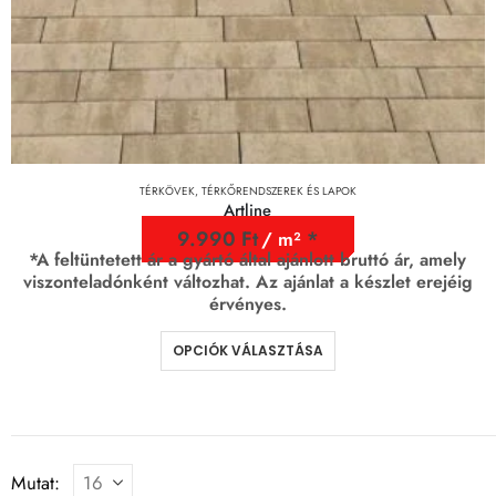
TÉRKÖVEK, TÉRKŐRENDSZEREK ÉS LAPOK
Artline
9.990
Ft
/ m²
*A feltüntetett ár a gyártó által ajánlott bruttó ár, amely
viszonteladónként változhat. Az ajánlat a készlet erejéig
érvényes.
OPCIÓK VÁLASZTÁSA
Mutat: