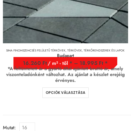
SIMA FINOMSZEMCSÉS FELÜLETŰ TÉRKÖVEK
,
TÉRKÖVEK, TÉRKŐRENDSZEREK ÉS LAPOK
Budapart
16.260
Ft
–
18.995
Ft
/ m² - től
*A feltüntetett ár a gyártó által ajánlott bruttó ár, amely
viszonteladónként változhat. Az ajánlat a készlet erejéig
érvényes.
OPCIÓK VÁLASZTÁSA
Mutat: