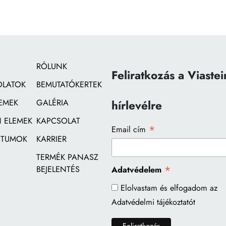
RÓLUNK
Feliratkozás a Viastei
OLATOK
BEMUTATÓKERTEK
EMEK
GALÉRIA
hírlevélre
 ELEMEK
KAPCSOLAT
*
Email cím
TUMOK
KARRIER
TERMÉK PANASZ
*
BEJELENTÉS
Adatvédelem
Elolvastam és elfogadom az
Adatvédelmi tájékoztatót