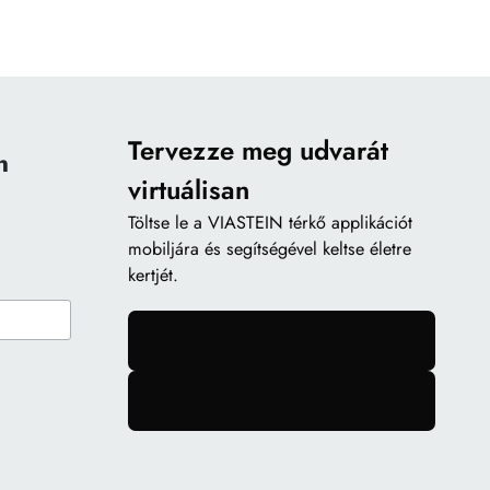
Tervezze meg udvarát
n
virtuálisan
Töltse le a
VIASTEIN térkő applikációt
mobiljára és segítségével keltse életre
kertjét.
gomb
gomb