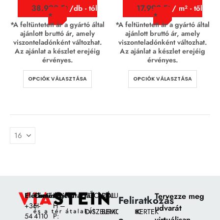
38.990
Ft
17.990
Ft
/db - tól
/ m² - től
*A feltüntetett ár a gyártó által
*A feltüntetett ár a gyártó által
ajánlott bruttó ár, amely
ajánlott bruttó ár, amely
viszonteladónként változhat.
viszonteladónként változhat.
Az ajánlat a készlet erejéig
Az ajánlat a készlet erejéig
érvényes.
érvényes.
OPCIÓK VÁLASZTÁSA
OPCIÓK VÁLASZTÁSA
Elérhetőségek:
Címünk:
Nyitvatartás
FŐOLDAL
RÓLUNK
Tervezze meg
Feliratkozás
+36
H-
H –
udvarát
DÍSZBURKOLATOK
BEMUTATÓKERTEK
54
4110
P:
virtuálisan