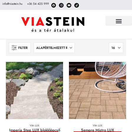
info@viastein.hu
+36 54 425 999
FILTER
VIA LUX
VIA LUX
Imperia Step LUX blokklépcső
Sempre Mistro LUX