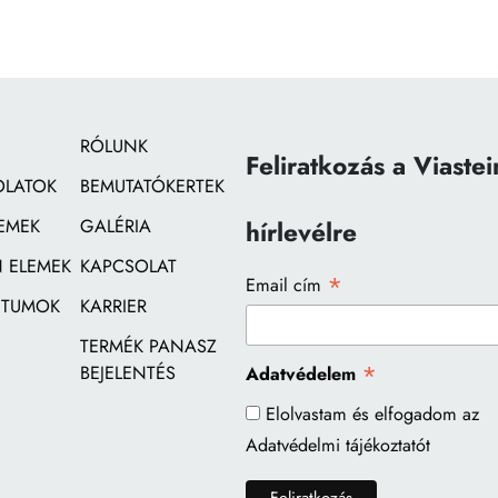
RÓLUNK
Feliratkozás a Viastei
OLATOK
BEMUTATÓKERTEK
EMEK
GALÉRIA
hírlevélre
 ELEMEK
KAPCSOLAT
*
Email cím
TUMOK
KARRIER
TERMÉK PANASZ
*
BEJELENTÉS
Adatvédelem
Elolvastam és elfogadom az
Adatvédelmi tájékoztatót