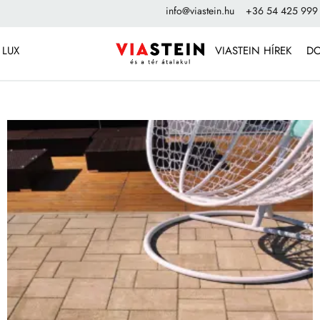
info@viastein.hu
+36 54 425 999
 LUX
VIASTEIN HÍREK
D