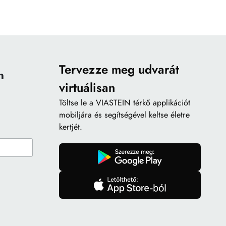
Tervezze meg udvarát
n
virtuálisan
Töltse le a
VIASTEIN térkő applikációt
mobiljára és segítségével keltse életre
kertjét.
gomb
gomb