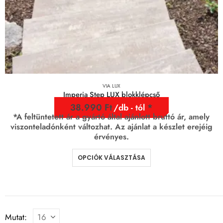
VIA LUX
Imperia Step LUX blokklépcső
38.990
Ft
/db - tól
*A feltüntetett ár a gyártó által ajánlott bruttó ár, amely
viszonteladónként változhat. Az ajánlat a készlet erejéig
érvényes.
OPCIÓK VÁLASZTÁSA
Mutat: