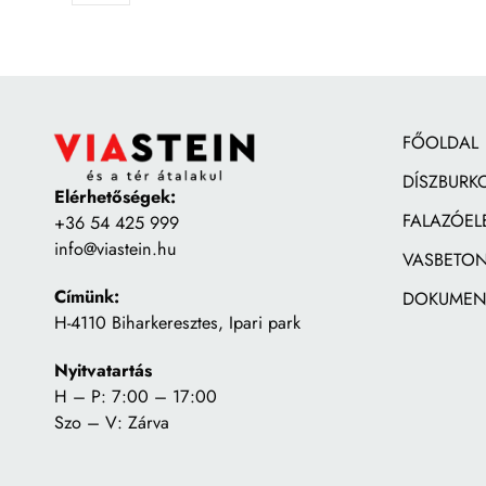
FŐOLDAL
DÍSZBURK
Elérhetőségek:
FALAZÓEL
+36 54 425 999
info@viastein.hu
VASBETON
Címünk:
DOKUMEN
H-4110 Biharkeresztes, Ipari park
Nyitvatartás
H – P: 7:00 – 17:00
Szo – V: Zárva