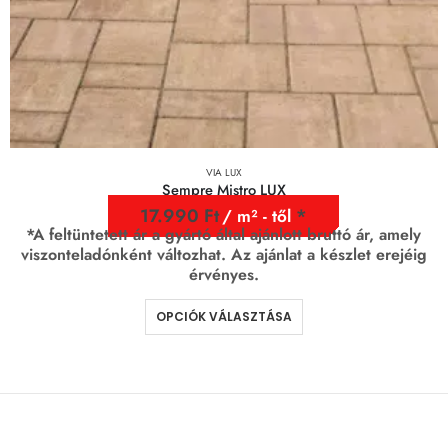
VIA LUX
Sempre Mistro LUX
17.990
Ft
/ m² - től
*A feltüntetett ár a gyártó által ajánlott bruttó ár, amely
viszonteladónként változhat. Az ajánlat a készlet erejéig
érvényes.
OPCIÓK VÁLASZTÁSA