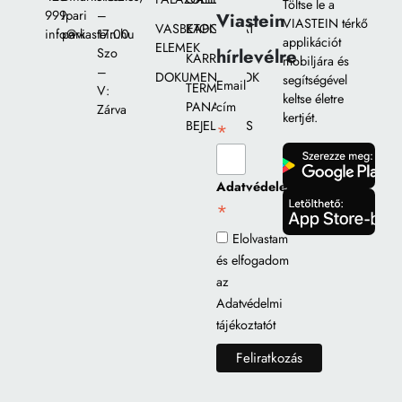
Töltse le a
999
Ipari
–
Viastein
VIASTEIN térkő
VASBETON
KAPCSOLAT
info@viastein.hu
park
17:00
applikációt
ELEMEK
hírlevélre
Szo
KARRIER
mobiljára és
–
DOKUMENTUMOK
segítségével
Email
TERMÉK
V:
keltse életre
PANASZ
cím
Zárva
kertjét.
BEJELENTÉS
*
gomb
Adatvédelem
*
gomb
Elolvastam
és elfogadom
az
Adatvédelmi
tájékoztatót