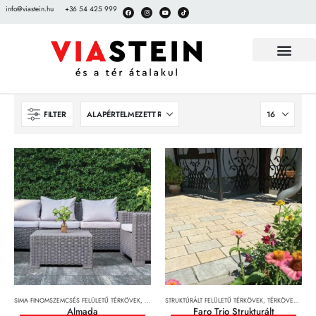
info@viastein.hu
+36 54 425 999
FILTER
SIMA FINOMSZEMCSÉS FELÜLETŰ TÉRKÖVEK
,
TÉRKÖVEK, TÉRKŐRENDSZEREK ÉS LAPOK
STRUKTÚRÁLT FELÜLETŰ TÉRKÖVEK
,
TÉRKÖVEK, TÉRKŐRENDSZEREK ÉS LAPOK
Almada
Faro Trio Strukturált