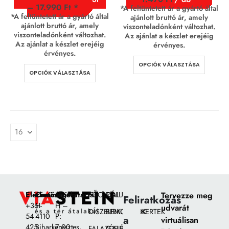
–
17.990
Ft
*A feltüntetett ár a gyártó által
*A feltüntetett ár a gyártó által
ajánlott bruttó ár, amely
ajánlott bruttó ár, amely
viszonteladónként változhat.
viszonteladónként változhat.
Az ajánlat a készlet erejéig
Az ajánlat a készlet erejéig
érvényes.
érvényes.
OPCIÓK VÁLASZTÁSA
OPCIÓK VÁLASZTÁSA
Elérhetőségek:
Címünk:
Nyitvatartás
FŐOLDAL
RÓLUNK
Tervezze meg
Feliratkozás
+36
H-
H –
udvarát
DÍSZBURKOLATOK
BEMUTATÓKERTEK
54
4110
P:
a
virtuálisan
425
Biharkeresztes,
7:00
FALAZÓELEMEK
GALÉRIA