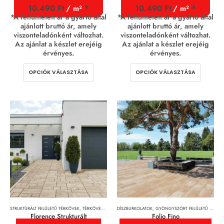
10.490
Ft
10.490
Ft
/ m²
/ m²
*A feltüntetett ár a gyártó által
*A feltüntetett ár a gyártó által
ajánlott bruttó ár, amely
ajánlott bruttó ár, amely
viszonteladónként változhat.
viszonteladónként változhat.
Az ajánlat a készlet erejéig
Az ajánlat a készlet erejéig
érvényes.
érvényes.
OPCIÓK VÁLASZTÁSA
OPCIÓK VÁLASZTÁSA
STRUKTÚRÁLT FELÜLETŰ TÉRKÖVEK
,
TÉRKÖVEK, TÉRKŐRENDSZEREK ÉS LAPOK
DÍSZBURKOLATOK
,
GYÖNGYSZÓRT FELÜLETŰ TÉRKÖVEK
Florence Strukturált
Folio Fino