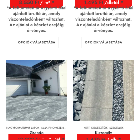
8.550
Ft
1.495
Ft
/ m²
/db-tól
*A feltüntetett ár a gyártó által
*A feltüntetett ár a gyártó által
ajánlott bruttó ár, amely
ajánlott bruttó ár, amely
viszonteladónként változhat.
viszonteladónként változhat.
Az ajánlat a készlet erejéig
Az ajánlat a készlet erejéig
érvényes.
érvényes.
OPCIÓK VÁLASZTÁSA
OPCIÓK VÁLASZTÁSA
NAGYFORMÁTUMÚ LAPOK
,
SIMA FINOMSZEMCSÉS FELÜLETŰ TÉRKÖVEK
KERTI KIEGÉSZÍTŐK
,
TÉRKÖVEK, TÉRKŐRENDSZEREK 
,
SZEGÉLYEK
Grando
K-szegély
10.990
Ft
1.470
Ft
/ m² - től
/ db