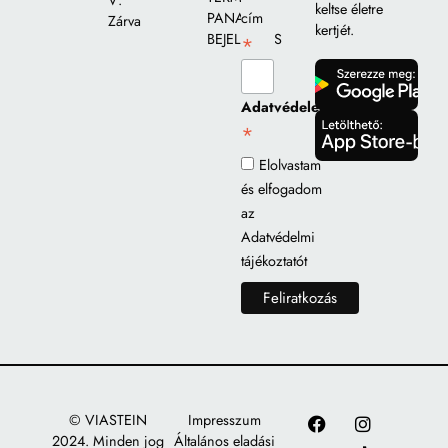
V:
keltse életre
PANASZ
cím
Zárva
kertjét.
BEJELENTÉS
*
gomb
Adatvédelem
*
gomb
Elolvastam
és elfogadom
az
Adatvédelmi
tájékoztatót
© VIASTEIN
Impresszum
2024. Minden jog
Általános eladási