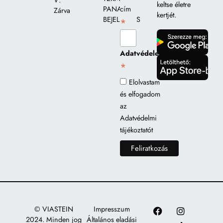
V:
keltse életre
PANASZ
cím
Zárva
kertjét.
BEJELENTÉS
*
gomb
Adatvédelem
*
gomb
Elolvastam
és elfogadom
az
Adatvédelmi
tájékoztatót
© VIASTEIN
Impresszum
2024. Minden jog
Általános eladási