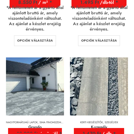
8.550
Ft
1.495
Ft
/ m²
/db-tól
*A feltüntetett ár a gyártó által
*A feltüntetett ár a gyártó által
ajánlott bruttó ár, amely
ajánlott bruttó ár, amely
viszonteladónként változhat.
viszonteladónként változhat.
Az ajánlat a készlet erejéig
Az ajánlat a készlet erejéig
érvényes.
érvényes.
OPCIÓK VÁLASZTÁSA
OPCIÓK VÁLASZTÁSA
NAGYFORMÁTUMÚ LAPOK
,
SIMA FINOMSZEMCSÉS FELÜLETŰ TÉRKÖVEK
KERTI KIEGÉSZÍTŐK
,
TÉRKÖVEK, TÉRKŐRENDSZEREK 
,
SZEGÉLYEK
Grando
K-szegély
10.990
Ft
1.470
Ft
/ m² - től
/ db