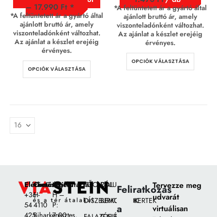
–
17.990
Ft
*A feltüntetett ár a gyártó által
*A feltüntetett ár a gyártó által
ajánlott bruttó ár, amely
ajánlott bruttó ár, amely
viszonteladónként változhat.
viszonteladónként változhat.
Az ajánlat a készlet erejéig
Az ajánlat a készlet erejéig
érvényes.
érvényes.
OPCIÓK VÁLASZTÁSA
OPCIÓK VÁLASZTÁSA
Elérhetőségek:
Címünk:
Nyitvatartás
FŐOLDAL
RÓLUNK
Tervezze meg
Feliratkozás
+36
H-
H –
udvarát
DÍSZBURKOLATOK
BEMUTATÓKERTEK
54
4110
P:
a
virtuálisan
425
Biharkeresztes,
7:00
FALAZÓELEMEK
GALÉRIA