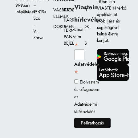
Töltse le a
999
Ipari
–
Viastein
VIASTEIN térkő
VASBETON
KAPCSOLAT
info@viastein.hu
park
17:00
applikációt
ELEMEK
hírlevélre
Szo
KARRIER
mobiljára és
–
DOKUMENTUMOK
segítségével
Email
TERMÉK
V:
keltse életre
PANASZ
cím
Zárva
kertjét.
BEJELENTÉS
*
gomb
Adatvédelem
*
gomb
Elolvastam
és elfogadom
az
Adatvédelmi
tájékoztatót