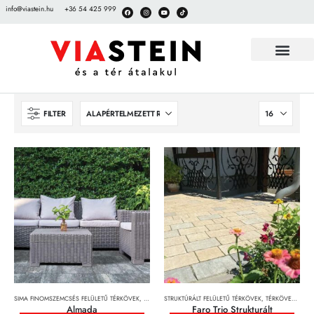
info@viastein.hu
+36 54 425 999
FILTER
SIMA FINOMSZEMCSÉS FELÜLETŰ TÉRKÖVEK
,
TÉRKÖVEK, TÉRKŐRENDSZEREK ÉS LAPOK
STRUKTÚRÁLT FELÜLETŰ TÉRKÖVEK
,
TÉRKÖVEK, TÉRKŐRENDSZEREK ÉS LAPOK
Almada
Faro Trio Strukturált