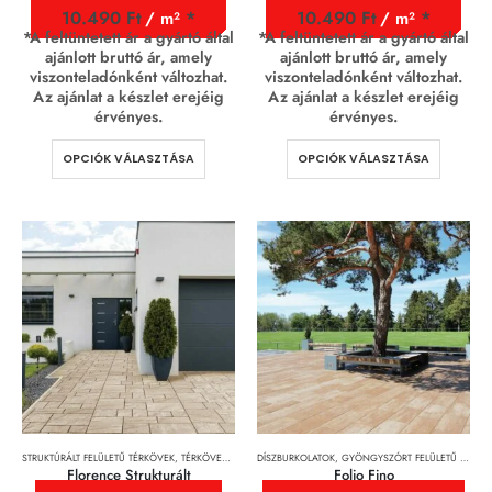
10.490
Ft
10.490
Ft
/ m²
/ m²
*A feltüntetett ár a gyártó által
*A feltüntetett ár a gyártó által
ajánlott bruttó ár, amely
ajánlott bruttó ár, amely
viszonteladónként változhat.
viszonteladónként változhat.
Az ajánlat a készlet erejéig
Az ajánlat a készlet erejéig
érvényes.
érvényes.
OPCIÓK VÁLASZTÁSA
OPCIÓK VÁLASZTÁSA
STRUKTÚRÁLT FELÜLETŰ TÉRKÖVEK
,
TÉRKÖVEK, TÉRKŐRENDSZEREK ÉS LAPOK
DÍSZBURKOLATOK
,
GYÖNGYSZÓRT FELÜLETŰ TÉRKÖVEK
Florence Strukturált
Folio Fino