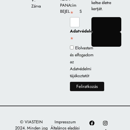
V:
keltse életre
PANASZ
cím
Zárva
kertjét.
BEJELENTÉS
*
gomb
Adatvédelem
*
gomb
Elolvastam
és elfogadom
az
Adatvédelmi
tájékoztatót
© VIASTEIN
Impresszum
2024. Minden jog
Általános eladási