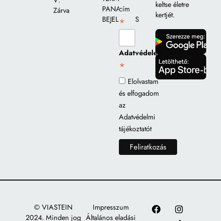
V:
keltse életre
PANASZ
cím
Zárva
kertjét.
BEJELENTÉS
*
gomb
Adatvédelem
*
gomb
Elolvastam
és elfogadom
az
Adatvédelmi
tájékoztatót
© VIASTEIN
Impresszum
2024. Minden jog
Általános eladási