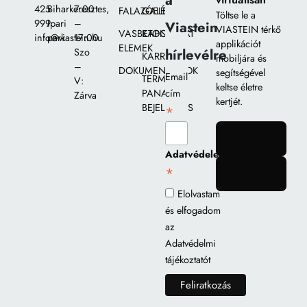
a
425
Biharkeresztes,
7:00
FALAZÓELEMEK
GALÉRIA
Töltse le a
999
Ipari
–
Viastein
VIASTEIN térkő
VASBETON
KAPCSOLAT
info@viastein.hu
park
17:00
applikációt
ELEMEK
hírlevélre
Szo
KARRIER
mobiljára és
–
DOKUMENTUMOK
segítségével
Email
TERMÉK
V:
keltse életre
PANASZ
cím
Zárva
kertjét.
BEJELENTÉS
*
gomb
Adatvédelem
*
gomb
Elolvastam
és elfogadom
az
Adatvédelmi
tájékoztatót