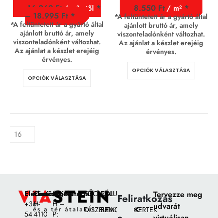
16.260
Ft
8.550
Ft
/ m² - től
/ m²
–
18.995
Ft
*A feltüntetett ár a gyártó által
*A feltüntetett ár a gyártó által
ajánlott bruttó ár, amely
ajánlott bruttó ár, amely
viszonteladónként változhat.
viszonteladónként változhat.
Az ajánlat a készlet erejéig
Az ajánlat a készlet erejéig
érvényes.
érvényes.
OPCIÓK VÁLASZTÁSA
OPCIÓK VÁLASZTÁSA
Elérhetőségek:
Címünk:
Nyitvatartás
FŐOLDAL
RÓLUNK
Tervezze meg
Feliratkozás
+36
H-
H –
udvarát
DÍSZBURKOLATOK
BEMUTATÓKERTEK
54
4110
P:
virtuálisan