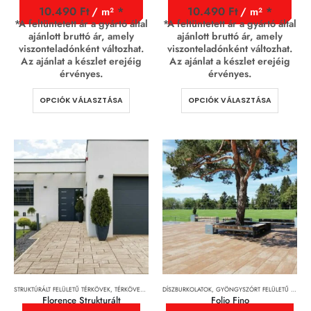
10.490
Ft
10.490
Ft
/ m²
/ m²
*A feltüntetett ár a gyártó által
*A feltüntetett ár a gyártó által
ajánlott bruttó ár, amely
ajánlott bruttó ár, amely
viszonteladónként változhat.
viszonteladónként változhat.
Az ajánlat a készlet erejéig
Az ajánlat a készlet erejéig
érvényes.
érvényes.
OPCIÓK VÁLASZTÁSA
OPCIÓK VÁLASZTÁSA
STRUKTÚRÁLT FELÜLETŰ TÉRKÖVEK
,
TÉRKÖVEK, TÉRKŐRENDSZEREK ÉS LAPOK
DÍSZBURKOLATOK
,
GYÖNGYSZÓRT FELÜLETŰ TÉRKÖVEK
Florence Strukturált
Folio Fino