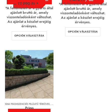
–
17.990
Ft
*A feltüntetett ár a gyártó által
*A feltüntetett ár a gyártó által
ajánlott bruttó ár, amely
ajánlott bruttó ár, amely
viszonteladónként változhat.
viszonteladónként változhat.
Az ajánlat a készlet erejéig
Az ajánlat a készlet erejéig
érvényes.
érvényes.
OPCIÓK VÁLASZTÁSA
OPCIÓK VÁLASZTÁSA
SIMA FINOMSZEMCSÉS FELÜLETŰ TÉRKÖVEK
,
TÉRKÖVEK, TÉRKŐRENDSZEREK ÉS LAPOK
Primo