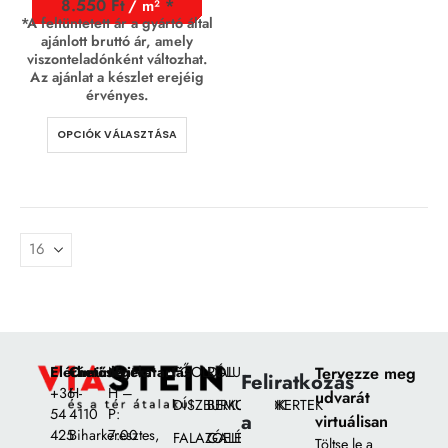
8.550
Ft
/ m²
*A feltüntetett ár a gyártó által
ajánlott bruttó ár, amely
viszonteladónként változhat.
Az ajánlat a készlet erejéig
érvényes.
OPCIÓK VÁLASZTÁSA
Elérhetőségek:
Címünk:
Nyitvatartás
FŐOLDAL
RÓLUNK
Tervezze meg
Feliratkozás
+36
H-
H –
udvarát
DÍSZBURKOLATOK
BEMUTATÓKERTEK
54
4110
P:
a
virtuálisan
425
Biharkeresztes,
7:00
FALAZÓELEMEK
GALÉRIA
Töltse le a