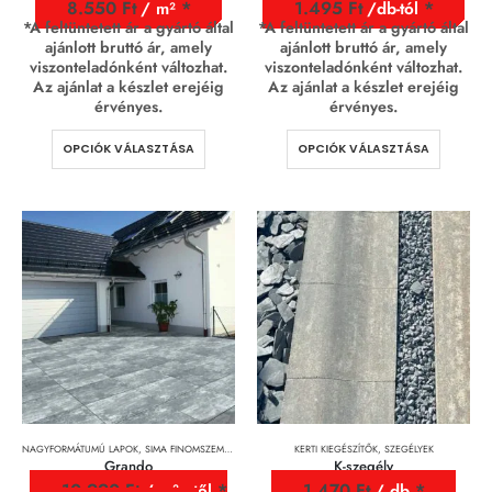
8.550
Ft
1.495
Ft
/ m²
/db-tól
*A feltüntetett ár a gyártó által
*A feltüntetett ár a gyártó által
ajánlott bruttó ár, amely
ajánlott bruttó ár, amely
viszonteladónként változhat.
viszonteladónként változhat.
Az ajánlat a készlet erejéig
Az ajánlat a készlet erejéig
érvényes.
érvényes.
OPCIÓK VÁLASZTÁSA
OPCIÓK VÁLASZTÁSA
NAGYFORMÁTUMÚ LAPOK
,
SIMA FINOMSZEMCSÉS FELÜLETŰ TÉRKÖVEK
KERTI KIEGÉSZÍTŐK
,
TÉRKÖVEK, TÉRKŐRENDSZEREK 
,
SZEGÉLYEK
Grando
K-szegély
10.990
Ft
1.470
Ft
/ m² - től
/ db