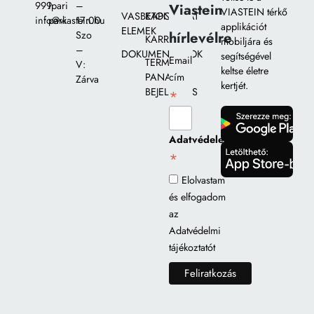
999
Ipari
–
Viastein
VIASTEIN térkő
VASBETON
KAPCSOLAT
info@viastein.hu
park
17:00
applikációt
ELEMEK
hírlevélre
Szo
KARRIER
mobiljára és
–
DOKUMENTUMOK
segítségével
Email
TERMÉK
V:
keltse életre
PANASZ
cím
Zárva
kertjét.
BEJELENTÉS
*
gomb
Adatvédelem
*
gomb
Elolvastam
és elfogadom
az
Adatvédelmi
tájékoztatót