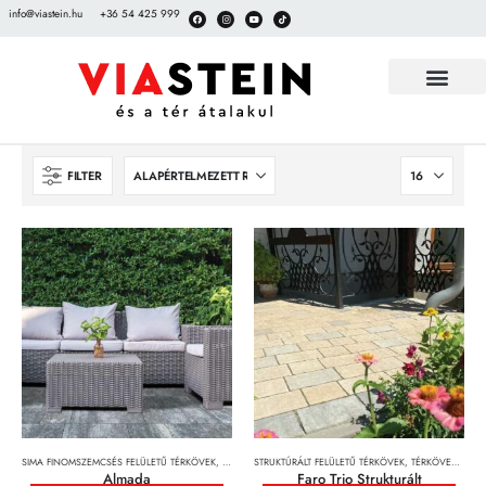
info@viastein.hu
+36 54 425 999
FILTER
SIMA FINOMSZEMCSÉS FELÜLETŰ TÉRKÖVEK
,
TÉRKÖVEK, TÉRKŐRENDSZEREK ÉS LAPOK
STRUKTÚRÁLT FELÜLETŰ TÉRKÖVEK
,
TÉRKÖVEK, TÉRKŐRENDSZEREK ÉS LAPOK
Almada
Faro Trio Strukturált