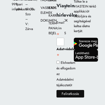
FALAZÓELEMEK
GALÉRIA
Töltse le a
999
Ipari
–
Viastein
VIASTEIN térkő
VASBETON
KAPCSOLAT
info@viastein.hu
park
17:00
applikációt
ELEMEK
hírlevélre
Szo
KARRIER
mobiljára és
–
DOKUMENTUMOK
segítségével
Email
TERMÉK
V:
keltse életre
PANASZ
cím
Zárva
kertjét.
BEJELENTÉS
*
gomb
Adatvédelem
*
gomb
Elolvastam
és elfogadom
az
Adatvédelmi
tájékoztatót