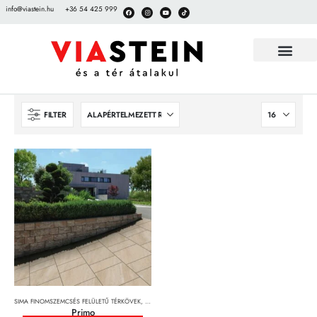
info@viastein.hu
+36 54 425 999
FILTER
SIMA FINOMSZEMCSÉS FELÜLETŰ TÉRKÖVEK
,
TÉRKÖVEK, TÉRKŐRENDSZEREK ÉS LAPOK
Primo