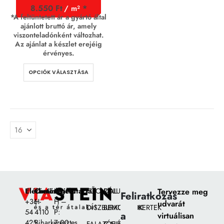
8.550
Ft
/ m²
*A feltüntetett ár a gyártó által
ajánlott bruttó ár, amely
viszonteladónként változhat.
Az ajánlat a készlet erejéig
érvényes.
OPCIÓK VÁLASZTÁSA
Elérhetőségek:
Címünk:
Nyitvatartás
FŐOLDAL
RÓLUNK
Tervezze meg
Feliratkozás
+36
H-
H –
udvarát
DÍSZBURKOLATOK
BEMUTATÓKERTEK
54
4110
P:
a
virtuálisan
425
Biharkeresztes,
7:00