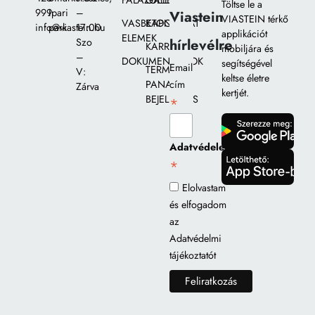
FALAZÓELEMEK
GALÉRIA
Töltse le a
999
Ipari
–
Viastein
VIASTEIN térkő
VASBETON
KAPCSOLAT
info@viastein.hu
park
17:00
applikációt
ELEMEK
hírlevélre
Szo
KARRIER
mobiljára és
–
DOKUMENTUMOK
segítségével
Email
TERMÉK
V:
keltse életre
PANASZ
cím
Zárva
kertjét.
BEJELENTÉS
*
gomb
Adatvédelem
*
gomb
Elolvastam
és elfogadom
az
Adatvédelmi
tájékoztatót