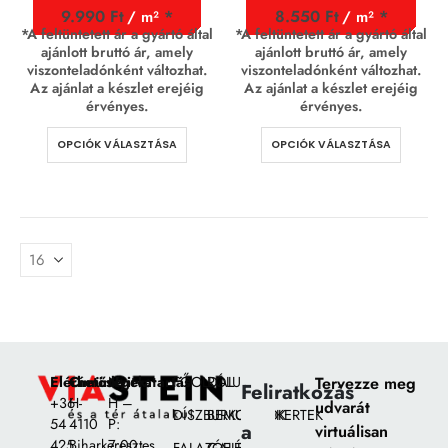
9.990
Ft
8.550
Ft
/ m²
/ m²
*A feltüntetett ár a gyártó által
*A feltüntetett ár a gyártó által
ajánlott bruttó ár, amely
ajánlott bruttó ár, amely
viszonteladónként változhat.
viszonteladónként változhat.
Az ajánlat a készlet erejéig
Az ajánlat a készlet erejéig
érvényes.
érvényes.
OPCIÓK VÁLASZTÁSA
OPCIÓK VÁLASZTÁSA
Elérhetőségek:
Címünk:
Nyitvatartás
FŐOLDAL
RÓLUNK
Tervezze meg
Feliratkozás
+36
H-
H –
udvarát
DÍSZBURKOLATOK
BEMUTATÓKERTEK
54
4110
P:
a
virtuálisan
425
Biharkeresztes,
7:00