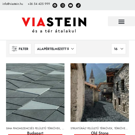
info@viastein.hu
+36 54 425 999
FILTER
SIMA FINOMSZEMCSÉS FELÜLETŰ TÉRKÖVEK
,
TÉRKÖVEK, TÉRKŐRENDSZEREK ÉS LAPOK
STRUKTÚRÁLT FELÜLETŰ TÉRKÖVEK
,
TÉRKÖVEK, TÉRKŐRENDSZEREK ÉS LAPOK
Budapart
Old Stone