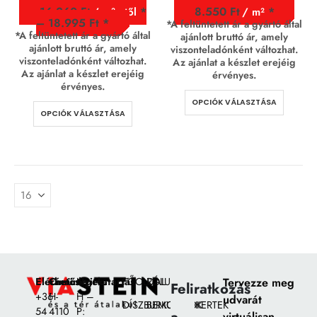
16.260
Ft
8.550
Ft
/ m² - től
/ m²
–
18.995
Ft
*A feltüntetett ár a gyártó által
*A feltüntetett ár a gyártó által
ajánlott bruttó ár, amely
ajánlott bruttó ár, amely
viszonteladónként változhat.
viszonteladónként változhat.
Az ajánlat a készlet erejéig
Az ajánlat a készlet erejéig
érvényes.
érvényes.
OPCIÓK VÁLASZTÁSA
OPCIÓK VÁLASZTÁSA
Elérhetőségek:
Címünk:
Nyitvatartás
FŐOLDAL
RÓLUNK
Tervezze meg
Feliratkozás
+36
H-
H –
udvarát
DÍSZBURKOLATOK
BEMUTATÓKERTEK
54
4110
P:
virtuálisan