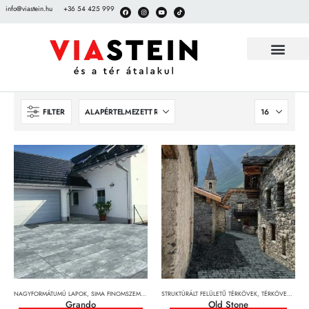
info@viastein.hu
+36 54 425 999
FILTER
NAGYFORMÁTUMÚ LAPOK
,
SIMA FINOMSZEMCSÉS FELÜLETŰ TÉRKÖVEK
STRUKTÚRÁLT FELÜLETŰ TÉRKÖVEK
,
TÉRKÖVEK, TÉRKŐRENDSZEREK 
,
TÉRKÖVEK, TÉRKŐRENDSZEREK ÉS LAPOK
Grando
Old Stone