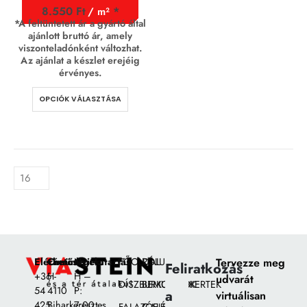
8.550
Ft
/ m²
*A feltüntetett ár a gyártó által
ajánlott bruttó ár, amely
viszonteladónként változhat.
Az ajánlat a készlet erejéig
érvényes.
OPCIÓK VÁLASZTÁSA
Elérhetőségek:
Címünk:
Nyitvatartás
FŐOLDAL
RÓLUNK
Tervezze meg
Feliratkozás
+36
H-
H –
udvarát
DÍSZBURKOLATOK
BEMUTATÓKERTEK
54
4110
P:
a
virtuálisan
425
Biharkeresztes,
7:00