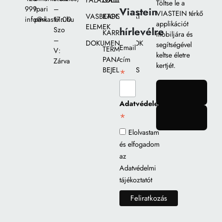
FALAZÓELEMEK
GALÉRIA
Töltse le a
999
Ipari
–
Viastein
VIASTEIN térkő
VASBETON
KAPCSOLAT
info@viastein.hu
park
17:00
applikációt
ELEMEK
hírlevélre
Szo
KARRIER
mobiljára és
–
DOKUMENTUMOK
segítségével
Email
TERMÉK
V:
keltse életre
PANASZ
cím
Zárva
kertjét.
BEJELENTÉS
*
gomb
Adatvédelem
*
gomb
Elolvastam
és elfogadom
az
Adatvédelmi
tájékoztatót