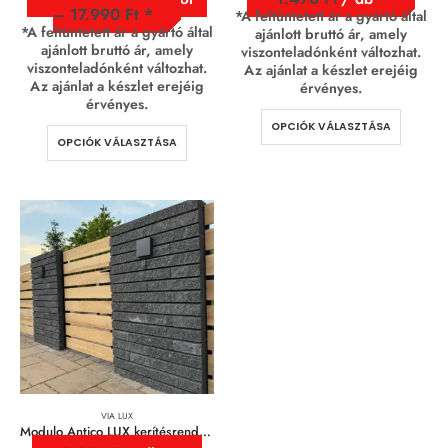
–
17.990
Ft
*A feltüntetett ár a gyártó által
*A feltüntetett ár a gyártó által
ajánlott bruttó ár, amely
ajánlott bruttó ár, amely
viszonteladónként változhat.
viszonteladónként változhat.
Az ajánlat a készlet erejéig
Az ajánlat a készlet erejéig
érvényes.
érvényes.
OPCIÓK VÁLASZTÁSA
OPCIÓK VÁLASZTÁSA
VIA LUX
Modulo Antico LUX kerítésrendszer