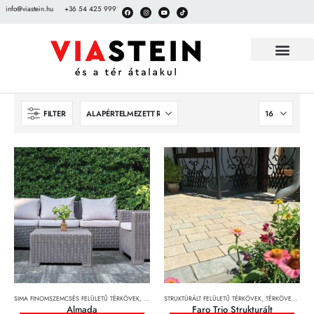
info@viastein.hu
+36 54 425 999
FILTER
SIMA FINOMSZEMCSÉS FELÜLETŰ TÉRKÖVEK
,
TÉRKÖVEK, TÉRKŐRENDSZEREK ÉS LAPOK
STRUKTÚRÁLT FELÜLETŰ TÉRKÖVEK
,
TÉRKÖVEK, TÉRKŐRENDSZEREK ÉS LAPOK
Almada
Faro Trio Strukturált