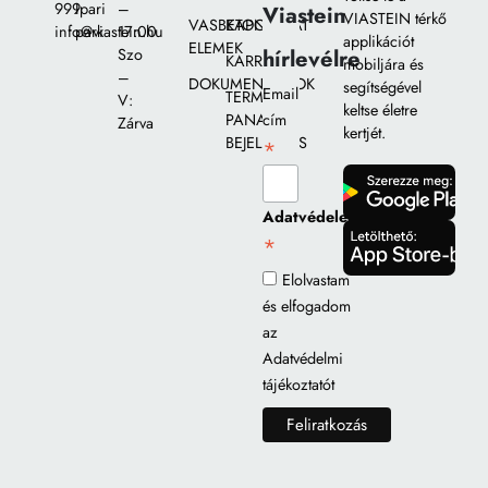
999
Ipari
–
Viastein
VIASTEIN térkő
VASBETON
KAPCSOLAT
info@viastein.hu
park
17:00
applikációt
ELEMEK
hírlevélre
Szo
KARRIER
mobiljára és
–
DOKUMENTUMOK
segítségével
Email
TERMÉK
V:
keltse életre
PANASZ
cím
Zárva
kertjét.
BEJELENTÉS
*
gomb
Adatvédelem
*
gomb
Elolvastam
és elfogadom
az
Adatvédelmi
tájékoztatót