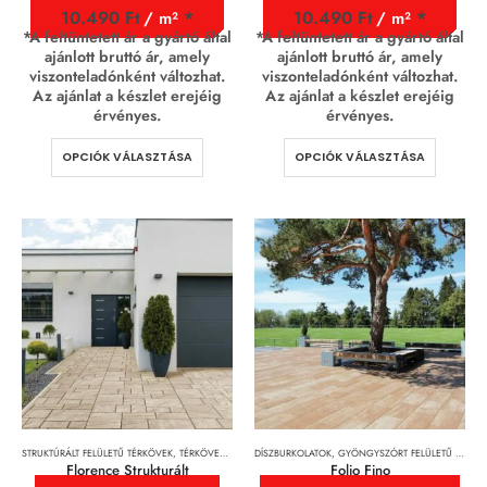
10.490
Ft
10.490
Ft
/ m²
/ m²
*A feltüntetett ár a gyártó által
*A feltüntetett ár a gyártó által
ajánlott bruttó ár, amely
ajánlott bruttó ár, amely
viszonteladónként változhat.
viszonteladónként változhat.
Az ajánlat a készlet erejéig
Az ajánlat a készlet erejéig
érvényes.
érvényes.
OPCIÓK VÁLASZTÁSA
OPCIÓK VÁLASZTÁSA
STRUKTÚRÁLT FELÜLETŰ TÉRKÖVEK
,
TÉRKÖVEK, TÉRKŐRENDSZEREK ÉS LAPOK
DÍSZBURKOLATOK
,
GYÖNGYSZÓRT FELÜLETŰ TÉRKÖVEK
Florence Strukturált
Folio Fino