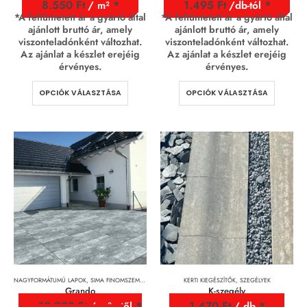
8.550
Ft
1.495
Ft
/ m²
/db-tól
*A feltüntetett ár a gyártó által
*A feltüntetett ár a gyártó által
ajánlott bruttó ár, amely
ajánlott bruttó ár, amely
viszonteladónként változhat.
viszonteladónként változhat.
Az ajánlat a készlet erejéig
Az ajánlat a készlet erejéig
érvényes.
érvényes.
OPCIÓK VÁLASZTÁSA
OPCIÓK VÁLASZTÁSA
NAGYFORMÁTUMÚ LAPOK
,
SIMA FINOMSZEMCSÉS FELÜLETŰ TÉRKÖVEK
KERTI KIEGÉSZÍTŐK
,
TÉRKÖVEK, TÉRKŐRENDSZEREK 
,
SZEGÉLYEK
Grando
K-szegély
10.990
Ft
1.470
Ft
/ m² - től
/ db