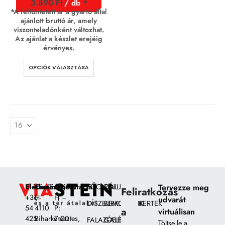
3.890
Ft
/ db
*A feltüntetett ár a gyártó által
ajánlott bruttó ár, amely
viszonteladónként változhat.
Az ajánlat a készlet erejéig
érvényes.
OPCIÓK VÁLASZTÁSA
Elérhetőségek:
Címünk:
Nyitvatartás
FŐOLDAL
RÓLUNK
Tervezze meg
Feliratkozás
+36
H-
H –
udvarát
DÍSZBURKOLATOK
BEMUTATÓKERTEK
54
4110
P:
a
virtuálisan
425
Biharkeresztes,
7:00
FALAZÓELEMEK
GALÉRIA
Töltse le a