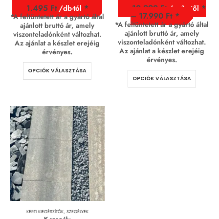
1.495
Ft
10.990
Ft
/db-tól
/ m² - től
–
17.990
Ft
*A feltüntetett ár a gyártó által
*A feltüntetett ár a gyártó által
ajánlott bruttó ár, amely
ajánlott bruttó ár, amely
viszonteladónként változhat.
viszonteladónként változhat.
Az ajánlat a készlet erejéig
Az ajánlat a készlet erejéig
érvényes.
érvényes.
OPCIÓK VÁLASZTÁSA
OPCIÓK VÁLASZTÁSA
KERTI KIEGÉSZÍTŐK
,
SZEGÉLYEK