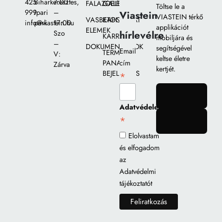
425
Biharkeresztes,
7:00
FALAZÓELEMEK
GALÉRIA
Töltse le a
999
Ipari
–
Viastein
VIASTEIN térkő
VASBETON
KAPCSOLAT
info@viastein.hu
park
17:00
applikációt
ELEMEK
hírlevélre
Szo
KARRIER
mobiljára és
–
DOKUMENTUMOK
segítségével
Email
TERMÉK
V:
keltse életre
PANASZ
cím
Zárva
kertjét.
BEJELENTÉS
*
gomb
Adatvédelem
*
gomb
Elolvastam
és elfogadom
az
Adatvédelmi
tájékoztatót