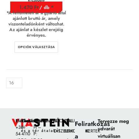
K-szegély
1.470
Ft
/ db
*A feltüntetett ár a gyártó által
ajánlott bruttó ár, amely
viszonteladónként változhat.
Az ajánlat a készlet erejéig
érvényes.
OPCIÓK VÁLASZTÁSA
Elérhetőségek:
Címünk:
Nyitvatartás
FŐOLDAL
RÓLUNK
Tervezze meg
Feliratkozás
+36
H-
H –
udvarát
DÍSZBURKOLATOK
BEMUTATÓKERTEK
54
4110
P:
a
virtuálisan