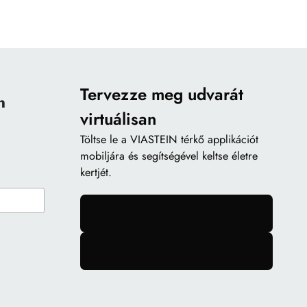
Tervezze meg udvarát
n
virtuálisan
Töltse le a
VIASTEIN térkő applikációt
mobiljára és segítségével keltse életre
kertjét.
gomb
gomb