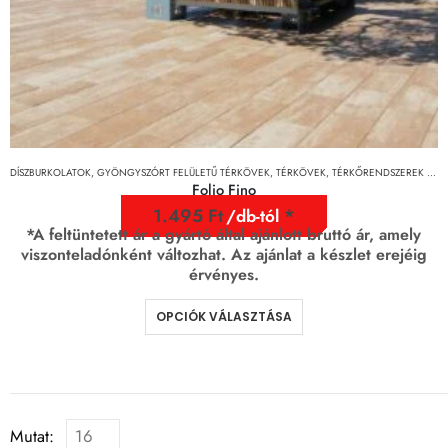
DÍSZBURKOLATOK
,
GYÖNGYSZÓRT FELÜLETŰ TÉRKÖVEK
,
TÉRKÖVEK, TÉRKŐRENDSZEREK ÉS LAPOK
Folio Fino
1.495
Ft
/db-tól
*A feltüntetett ár a gyártó által ajánlott bruttó ár, amely
viszonteladónként változhat. Az ajánlat a készlet erejéig
érvényes.
OPCIÓK VÁLASZTÁSA
Mutat: