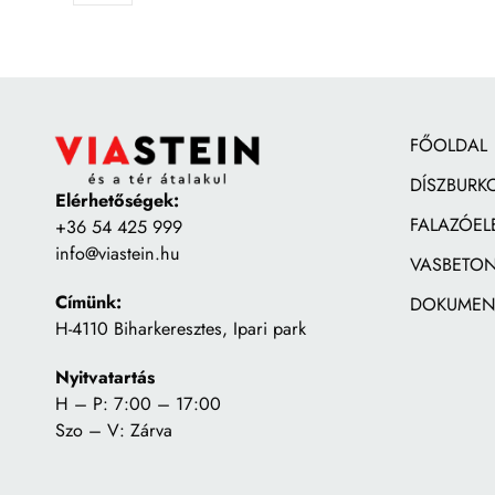
FŐOLDAL
DÍSZBURK
Elérhetőségek:
FALAZÓEL
+36 54 425 999
info@viastein.hu
VASBETON
Címünk:
DOKUMEN
H-4110 Biharkeresztes, Ipari park
Nyitvatartás
H – P: 7:00 – 17:00
Szo – V: Zárva