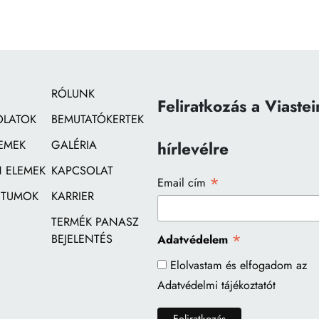
RÓLUNK
Feliratkozás a Viastei
OLATOK
BEMUTATÓKERTEK
EMEK
GALÉRIA
hírlevélre
 ELEMEK
KAPCSOLAT
*
Email cím
TUMOK
KARRIER
TERMÉK PANASZ
*
BEJELENTÉS
Adatvédelem
Elolvastam és elfogadom az
Adatvédelmi tájékoztatót